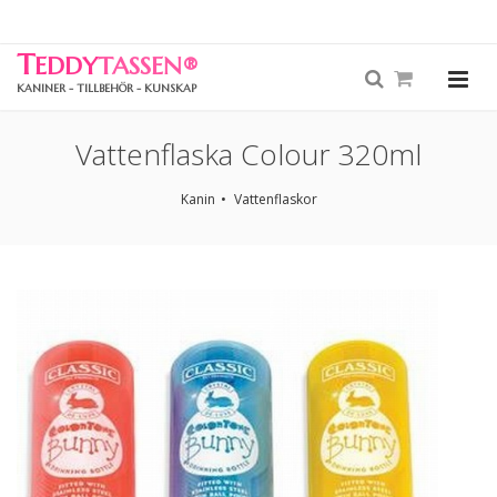
T
EDDY
TASSEN
®
KANINER - TILLBEHÖR - KUNSKAP
Vattenflaska Colour 320ml
Kanin
Vattenflaskor