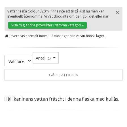
×
Vattenflaska Colour 320ml finns inte att tillgå just nu men kan
eventuellt återkomma. Vi vet dock inte om den gör det eller när.
St
Visa mig andra produkter i samma kategori »
Levereras normalt inom 1-2 vardagar när varan finns i lager.
Antal
(
1
)
GÅR EJ ATT KÖPA
Håll kaninens vatten fräscht i denna flaska med kullås.