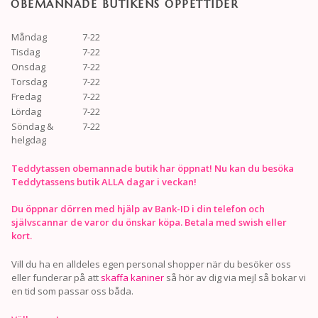
OBEMANNADE BUTIKENS ÖPPETTIDER
Måndag
7-22
Tisdag
7-22
Onsdag
7-22
Torsdag
7-22
Fredag
7-22
Lördag
7-22
Söndag &
7-22
helgdag
Teddytassen obemannade butik har öppnat! Nu kan du besöka
Teddytassens butik ALLA dagar i veckan!
Du öppnar dörren med hjälp av Bank-ID i din telefon och
självscannar de varor du önskar köpa. Betala med swish eller
kort.
Vill du ha en alldeles egen personal shopper när du besöker oss
eller funderar på att
skaffa kaniner
så hör av dig via mejl så bokar vi
en tid som passar oss båda.