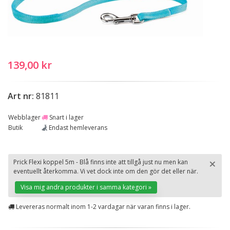
139,00 kr
Art nr:
81811
Webblager
Snart i lager
Butik
Endast hemleverans
×
Prick Flexi koppel 5m - Blå finns inte att tillgå just nu men kan
eventuellt återkomma. Vi vet dock inte om den gör det eller när.
St
Visa mig andra produkter i samma kategori »
Levereras normalt inom 1-2 vardagar när varan finns i lager.