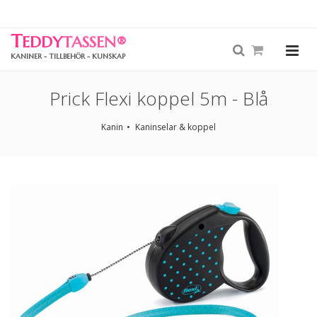
T
EDDY
TASSEN
®
KANINER - TILLBEHÖR - KUNSKAP
Prick Flexi koppel 5m - Blå
Kanin
Kaninselar & koppel