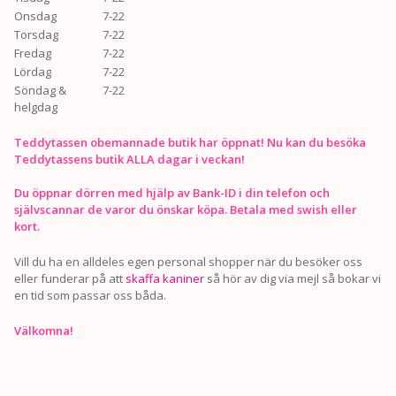
Onsdag
7-22
Torsdag
7-22
Fredag
7-22
Lördag
7-22
Söndag &
7-22
helgdag
Teddytassen obemannade butik har öppnat! Nu kan du besöka
Teddytassens butik ALLA dagar i veckan!
Du öppnar dörren med hjälp av Bank-ID i din telefon och
självscannar de varor du önskar köpa. Betala med swish eller
kort.
Vill du ha en alldeles egen personal shopper när du besöker oss
eller funderar på att
skaffa kaniner
så hör av dig via mejl så bokar vi
en tid som passar oss båda.
Välkomna!