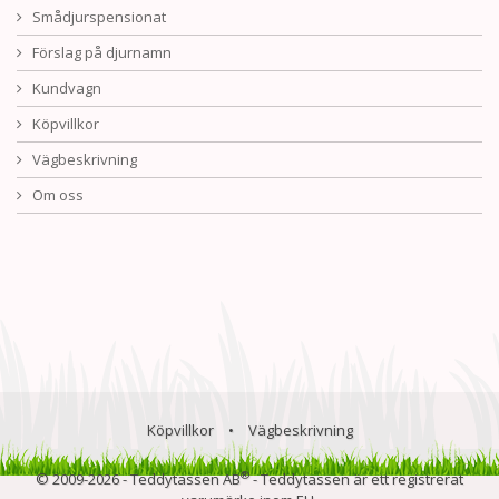
Smådjurspensionat
Förslag på djurnamn
Kundvagn
Köpvillkor
Vägbeskrivning
Om oss
Köpvillkor
•
Vägbeskrivning
®
© 2009-2026 - Teddytassen AB
- Teddytassen är ett registrerat