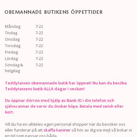
OBEMANNADE BUTIKENS ÖPPETTIDER
Måndag
7-22
Tisdag
7-22
Onsdag
7-22
Torsdag
7-22
Fredag
7-22
Lördag
7-22
Söndag &
7-22
helgdag
Teddytassen obemannade butik har öppnat! Nu kan du besöka
Teddytassens butik ALLA dagar i veckan!
Du öppnar dörren med hjälp av Bank-ID i din telefon och
självscannar de varor du önskar köpa. Betala med swish eller
kort.
Vill du ha en alldeles egen personal shopper när du besöker oss
eller funderar på att
skaffa kaniner
så hör av dig via mejl så bokar vi
en tid som passar oss båda.