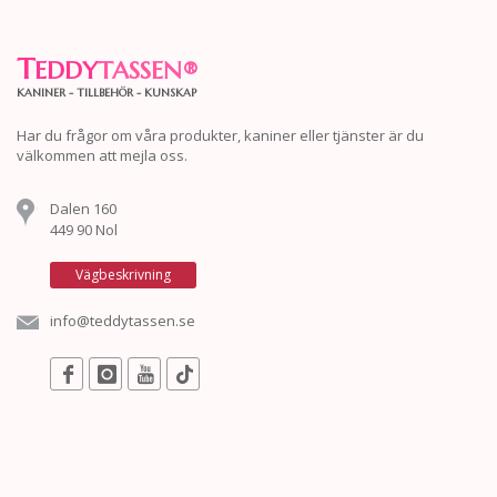
T
EDDY
TASSEN
®
KANINER - TILLBEHÖR - KUNSKAP
Har du frågor om våra produkter, kaniner eller tjänster är du
välkommen att mejla oss.
Dalen 160
449 90 Nol
Vägbeskrivning
info@teddytassen.se