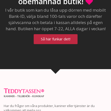
obemannad butik!
I vår butik som kan du låsa upp dörren med mobilt
Bank-ID, välja bland 100-tals varor och därefter
självscanna och betala i kassan alldeles på egen
hand. Butiken har öppet 7-22, ALLA dagar i veckan!
Så här funkar det!
T
EDDY
TASSEN
®
KANINER - TILLBEHÖR - KUNSKAP
Har du frågor om våra produkter, kaniner eller tjänster är du
välkommen att mejla oss.