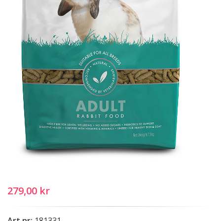
279,00 kr
Art nr:
181331