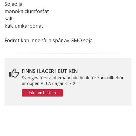
Sojaolja
monokalciumfosfat
salt
kalciumkarbonat
Fodret kan innehålla spår av GMO soja.
FINNS I LAGER I BUTIKEN
Sveriges första obemannade butik för kanintillbehör
är öppen ALLA dagar kl 7-22!
Info om butiken