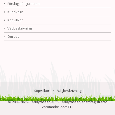
Förslag på djurnamn
Kundvagn
Köpvillkor
Vägbeskrivning
Om oss
Köpvillkor
•
Vägbeskrivning
®
© 2009-2026 - Teddytassen AB
- Teddytassen är ett registrerat
varumärke inom EU.