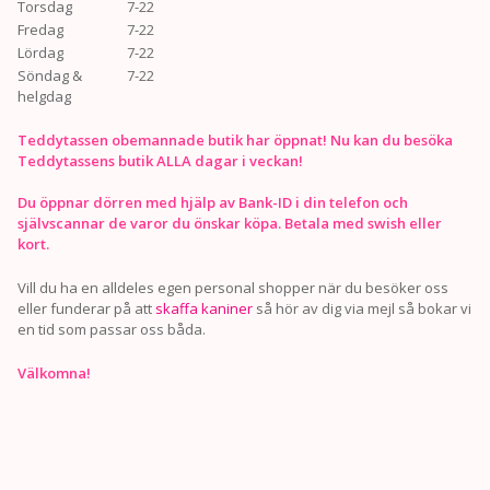
Torsdag
7-22
Fredag
7-22
Lördag
7-22
Söndag &
7-22
helgdag
Teddytassen obemannade butik har öppnat! Nu kan du besöka
Teddytassens butik ALLA dagar i veckan!
Du öppnar dörren med hjälp av Bank-ID i din telefon och
självscannar de varor du önskar köpa. Betala med swish eller
kort.
Vill du ha en alldeles egen personal shopper när du besöker oss
eller funderar på att
skaffa kaniner
så hör av dig via mejl så bokar vi
en tid som passar oss båda.
Välkomna!