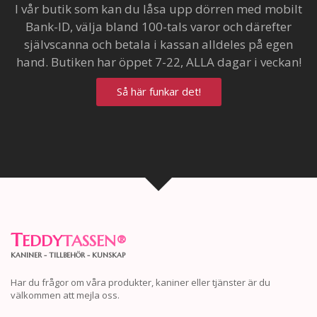
I vår butik som kan du låsa upp dörren med mobilt
Bank-ID, välja bland 100-tals varor och därefter
självscanna och betala i kassan alldeles på egen
hand. Butiken har öppet 7-22, ALLA dagar i veckan!
Så här funkar det!
T
EDDY
TASSEN
®
KANINER - TILLBEHÖR - KUNSKAP
Har du frågor om våra produkter, kaniner eller tjänster är du
välkommen att mejla oss.