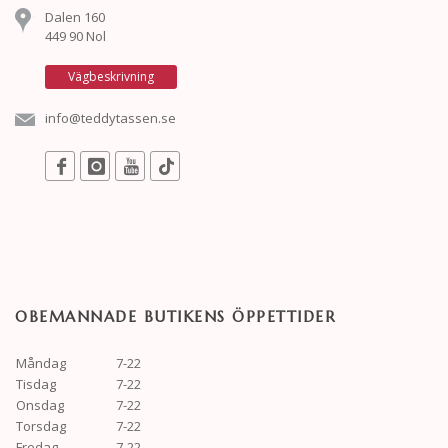
Dalen 160
449 90 Nol
Vägbeskrivning
info@teddytassen.se
OBEMANNADE BUTIKENS ÖPPETTIDER
Måndag
7-22
Tisdag
7-22
Onsdag
7-22
Torsdag
7-22
Fredag
7-22