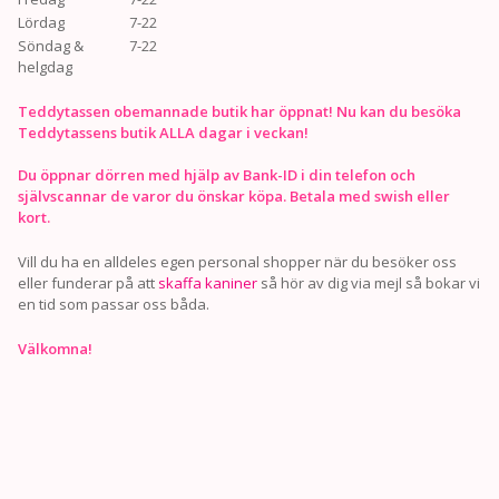
Lördag
7-22
Söndag &
7-22
helgdag
Teddytassen obemannade butik har öppnat! Nu kan du besöka
Teddytassens butik ALLA dagar i veckan!
Du öppnar dörren med hjälp av Bank-ID i din telefon och
självscannar de varor du önskar köpa. Betala med swish eller
kort.
Vill du ha en alldeles egen personal shopper när du besöker oss
eller funderar på att
skaffa kaniner
så hör av dig via mejl så bokar vi
en tid som passar oss båda.
Välkomna!