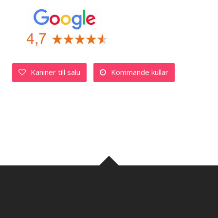
Kaniner till salu
Kommande kullar