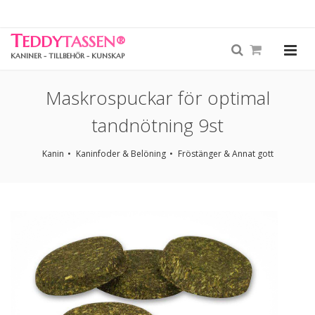
T
EDDY
TASSEN
®
KANINER - TILLBEHÖR - KUNSKAP
Maskrospuckar för optimal
tandnötning 9st
Kanin
Kaninfoder & Belöning
Fröstänger & Annat gott