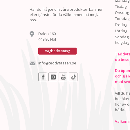
Måndag
Tisdag
Har du frågor om våra produkter, kaniner
Onsdag
eller tjänster är du välkommen att mejla
Torsdag
oss.
Fredag
Lördag
Dalen 160
Söndag 
449 90 Nol
helgdag
Vägbeskrivning
Teddyta
du besö
info@teddytassen.se
Du öppna
och själ
med swis
Vill du 
besöker 
hör av d
båda.
Välkomn