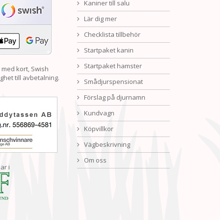
Kaniner till salu
Lär dig mer
Checklista tillbehör
Startpaket kanin
Startpaket hamster
 med kort, Swish
ghet till avbetalning.
Smådjurspensionat
Förslag på djurnamn
Kundvagn
Köpvillkor
Vägbeskrivning
Om oss
ar i