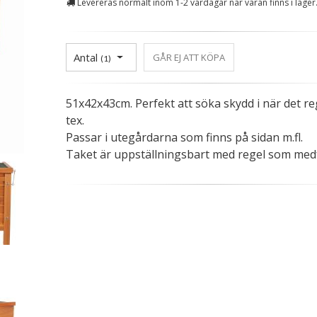
Levereras normalt inom 1-2 vardagar när varan finns i lager
Antal
GÅR EJ ATT KÖPA
(
1
)
51x42x43cm. Perfekt att söka skydd i när det r
tex.
Passar i utegårdarna som finns på sidan m.fl.
Taket är uppställningsbart med regel som medf