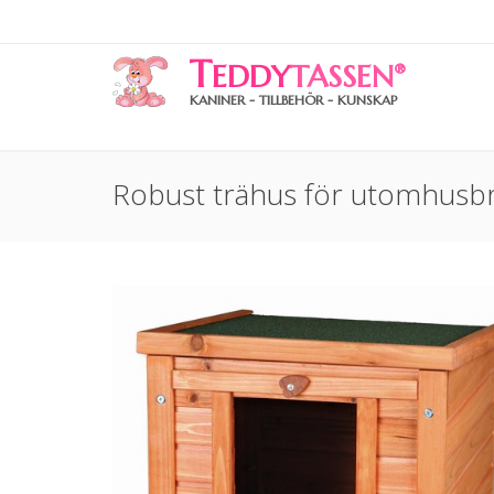
T
EDDY
TASSEN
®
KANINER - TILLBEHÖR - KUNSKAP
Robust trähus för utomhusbr