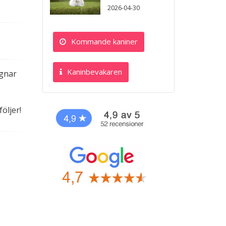
.
2026-04-30
Kommande kaniner
Kaninbevakaren
egnar
öljer!