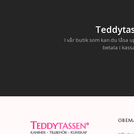
Teddytas
I vår butik som kan du låsa u
betala i kass
OBEMA
T
EDDY
TASSEN
®
KANINER - TILLBEHÖR - KUNSKAP