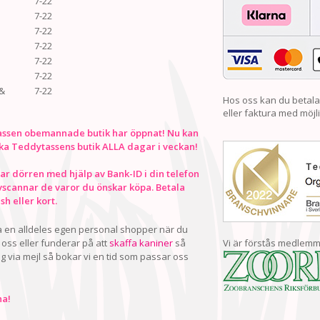
7-22
7-22
7-22
7-22
7-22
7-22
&
7-22
Hos oss kan du betala
eller faktura med möjli
ssen obemannade butik har öppnat! Nu kan
ka Teddytassens butik ALLA dagar i veckan!
r dörren med hjälp av Bank-ID i din telefon
vscannar de varor du önskar köpa. Betala
h eller kort.
ha en alldeles egen personal shopper när du
oss eller funderar på att
skaffa kaniner
så
Vi är förstås medlemm
ig via mejl så bokar vi en tid som passar oss
a!