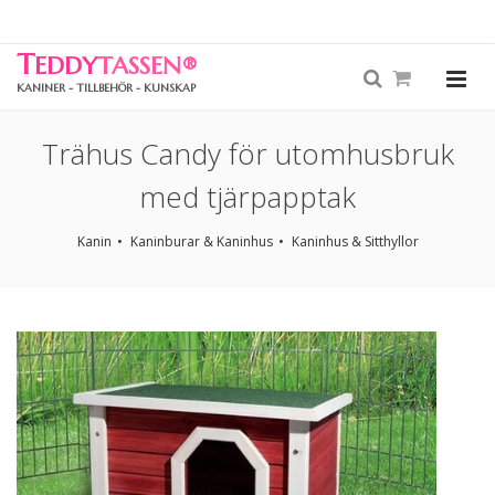
T
EDDY
TASSEN
®
KANINER - TILLBEHÖR - KUNSKAP
Trähus Candy för utomhusbruk
med tjärpapptak
Kanin
Kaninburar & Kaninhus
Kaninhus & Sitthyllor