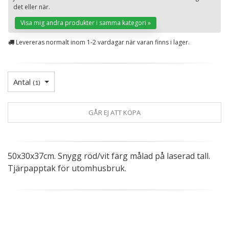
St
det eller när.
Visa mig andra produkter i samma kategori »
Levereras normalt inom 1-2 vardagar när varan finns i lager.
Antal
(
1
)
GÅR EJ ATT KÖPA
50x30x37cm. Snygg röd/vit färg målad på laserad tall.
Tjärpapptak för utomhusbruk.