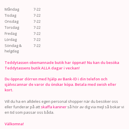
Måndag
7-22
Tisdag
7-22
Onsdag
7-22
Torsdag
7-22
Fredag
7-22
Lördag
7-22
Söndag &
7-22
helgdag
Teddytassen obemannade butik har öppnat! Nu kan du besöka
Teddytassens butik ALLA dagar i veckan!
Du öppnar dörren med hjälp av Bank-ID i din telefon och
självscannar de varor du önskar köpa. Betala med swish eller
kort.
Vill du ha en alldeles egen personal shopper när du besöker oss
eller funderar på att
skaffa kaniner
så hör av dig via mejl så bokar vi
en tid som passar oss båda.
Välkomna!