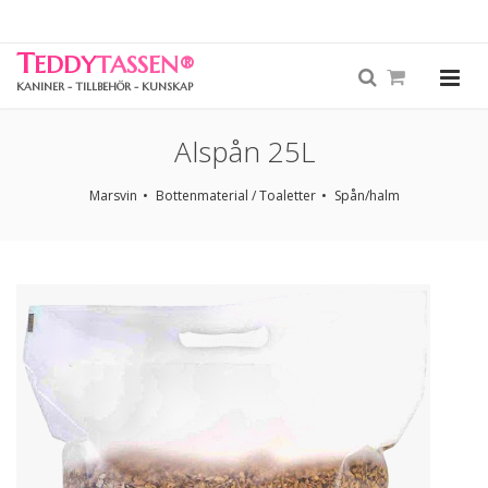
T
EDDY
TASSEN
®
KANINER - TILLBEHÖR - KUNSKAP
Alspån 25L
Marsvin
Bottenmaterial / Toaletter
Spån/halm