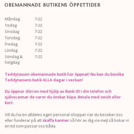
OBEMANNADE BUTIKENS ÖPPETTIDER
Måndag
7-22
Tisdag
7-22
Onsdag
7-22
Torsdag
7-22
Fredag
7-22
Lördag
7-22
Söndag &
7-22
helgdag
Teddytassen obemannade butik har öppnat! Nu kan du besöka
Teddytassens butik ALLA dagar i veckan!
Du öppnar dörren med hjälp av Bank-ID i din telefon och
självscannar de varor du önskar köpa. Betala med swish eller
kort.
Vill du ha en alldeles egen personal shopper när du besöker oss
eller funderar på att
skaffa kaniner
så hör av dig via mejl så bokar vi
en tid som passar oss båda.