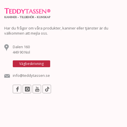
T
EDDY
TASSEN
®
KANINER - TILLBEHÖR - KUNSKAP
Har du frågor om våra produkter, kaniner eller tjänster är du
välkommen att mejla oss.
Dalen 160
449 90 Nol
Vägbeskrivning
info@teddytassen.se