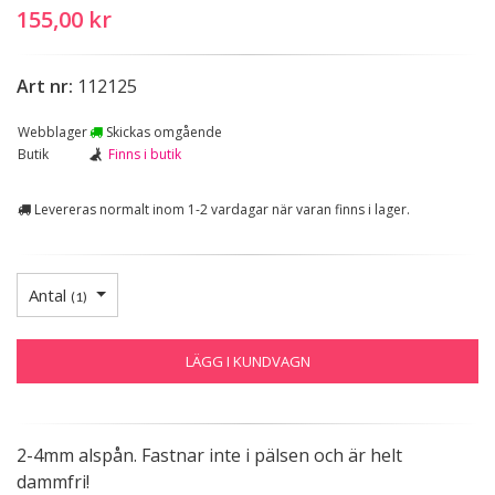
155,00 kr
Art nr:
112125
Webblager
Skickas omgående
Butik
Finns i butik
Levereras normalt inom 1-2 vardagar när varan finns i lager.
Antal
(
1
)
LÄGG I KUNDVAGN
2-4mm alspån. Fastnar inte i pälsen och är helt
dammfri!