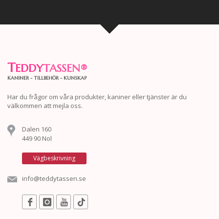
T
EDDY
TASSEN
®
KANINER - TILLBEHÖR - KUNSKAP
Har du frågor om våra produkter, kaniner eller tjänster är du
välkommen att mejla oss.
Dalen 160
449 90 Nol
Vägbeskrivning
info@teddytassen.se