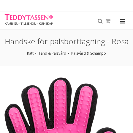
T
EDDY
TASSEN
®
KANINER - TILLBEHÖR - KUNSKAP
Handske för pälsborttagning - Rosa
Katt
Tand & Pälsvård
Pälsvård & Schampo