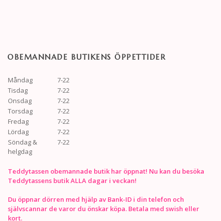
OBEMANNADE BUTIKENS ÖPPETTIDER
Måndag
7-22
Tisdag
7-22
Onsdag
7-22
Torsdag
7-22
Fredag
7-22
Lördag
7-22
Söndag &
7-22
helgdag
Teddytassen obemannade butik har öppnat! Nu kan du besöka
Teddytassens butik ALLA dagar i veckan!
Du öppnar dörren med hjälp av Bank-ID i din telefon och
självscannar de varor du önskar köpa. Betala med swish eller
kort.