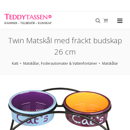
T
EDDY
TASSEN
®
KANINER - TILLBEHÖR - KUNSKAP
Twin Matskål med fräckt budskap
26 cm
Katt
Matskålar, Foderautomater & Vattenfontäner
Matskålar