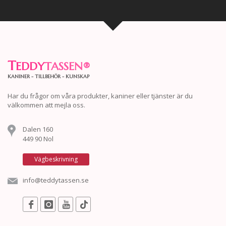
T
EDDY
TASSEN
®
KANINER - TILLBEHÖR - KUNSKAP
Har du frågor om våra produkter, kaniner eller tjänster är du
välkommen att mejla oss.
Dalen 160
449 90 Nol
Vägbeskrivning
info@teddytassen.se