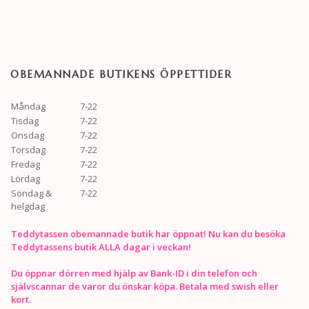
OBEMANNADE BUTIKENS ÖPPETTIDER
Måndag
7-22
Tisdag
7-22
Onsdag
7-22
Torsdag
7-22
Fredag
7-22
Lördag
7-22
Söndag &
7-22
helgdag
Teddytassen obemannade butik har öppnat! Nu kan du besöka
Teddytassens butik ALLA dagar i veckan!
Du öppnar dörren med hjälp av Bank-ID i din telefon och
självscannar de varor du önskar köpa. Betala med swish eller
kort.