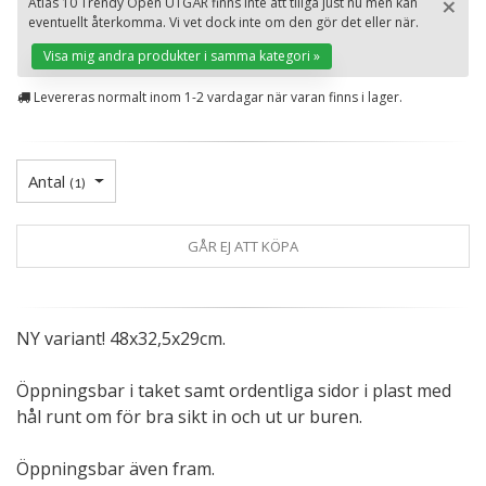
×
Atlas 10 Trendy Open UTGÅR finns inte att tillgå just nu men kan
eventuellt återkomma. Vi vet dock inte om den gör det eller när.
St
Visa mig andra produkter i samma kategori »
Levereras normalt inom 1-2 vardagar när varan finns i lager.
Antal
(
1
)
GÅR EJ ATT KÖPA
NY variant! 48x32,5x29cm.
Öppningsbar i taket samt ordentliga sidor i plast med
hål runt om för bra sikt in och ut ur buren.
Öppningsbar även fram.