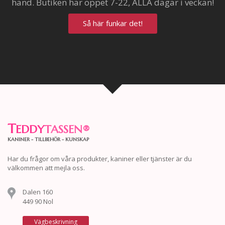
hand. Butiken har öppet 7-22, ALLA dagar i veckan!
Så här funkar det!
T
EDDY
TASSEN
®
KANINER - TILLBEHÖR - KUNSKAP
Har du frågor om våra produkter, kaniner eller tjänster är du
välkommen att mejla oss.
Dalen 160
449 90 Nol
Vägbeskrivning