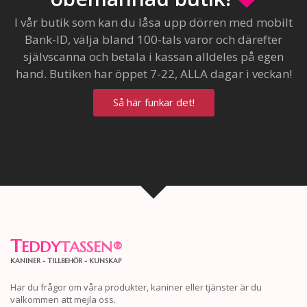
I vår butik som kan du låsa upp dörren med mobilt
Bank-ID, välja bland 100-tals varor och därefter
självscanna och betala i kassan alldeles på egen
hand. Butiken har öppet 7-22, ALLA dagar i veckan!
Så här funkar det!
T
EDDY
TASSEN
®
KANINER - TILLBEHÖR - KUNSKAP
Har du frågor om våra produkter, kaniner eller tjänster är du
välkommen att mejla oss.