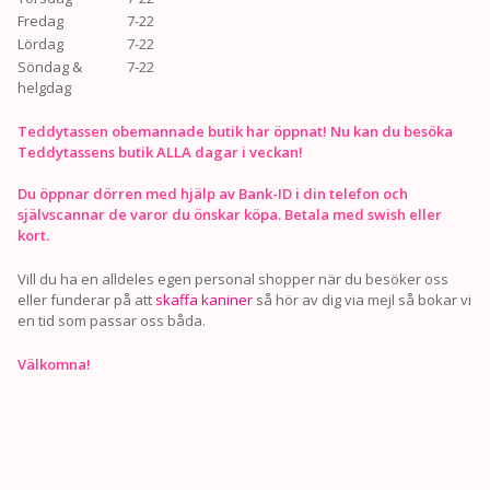
Fredag
7-22
Lördag
7-22
Söndag &
7-22
helgdag
Teddytassen obemannade butik har öppnat! Nu kan du besöka
Teddytassens butik ALLA dagar i veckan!
Du öppnar dörren med hjälp av Bank-ID i din telefon och
självscannar de varor du önskar köpa. Betala med swish eller
kort.
Vill du ha en alldeles egen personal shopper när du besöker oss
eller funderar på att
skaffa kaniner
så hör av dig via mejl så bokar vi
en tid som passar oss båda.
Välkomna!