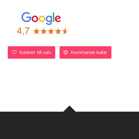
Kaniner till salu
Kommande kullar