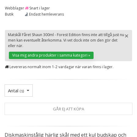
Webblager
Snart i lager
Butik
Endast hemleverans
×
Matskål Fåret Shaun 300ml - Forest Edition finns inte att tillgå just nu
men kan eventuellt återkomma. Vi vet dock inte om den gör det
St
eller när.
Visa mig andra produkter i samma kategori »
Levereras normalt inom 1-2 vardagar när varan finns i lager.
Antal
(
1
)
GÅR EJ ATT KÖPA
Diskmaskinstålig härlig skål med ett kul budskap och