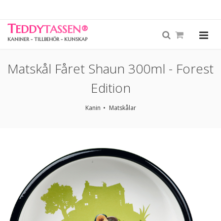
T
EDDY
TASSEN
®
KANINER - TILLBEHÖR - KUNSKAP
Matskål Fåret Shaun 300ml - Forest
Edition
Kanin
Matskålar