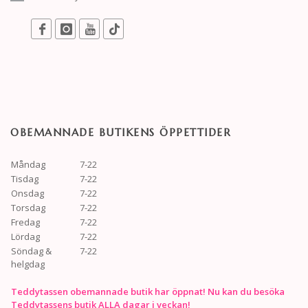
OBEMANNADE BUTIKENS ÖPPETTIDER
Måndag
7-22
Tisdag
7-22
Onsdag
7-22
Torsdag
7-22
Fredag
7-22
Lördag
7-22
Söndag &
7-22
helgdag
Teddytassen obemannade butik har öppnat! Nu kan du besöka
Teddytassens butik ALLA dagar i veckan!