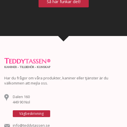
Så här funkar det!
T
EDDY
TASSEN
®
KANINER - TILLBEHÖR - KUNSKAP
Har du frågor om våra produkter, kaniner eller tjänster är du
välkommen att mejla oss.
Dalen 160
449 90 Nol
Vägbeskrivning
info@teddytassen.se