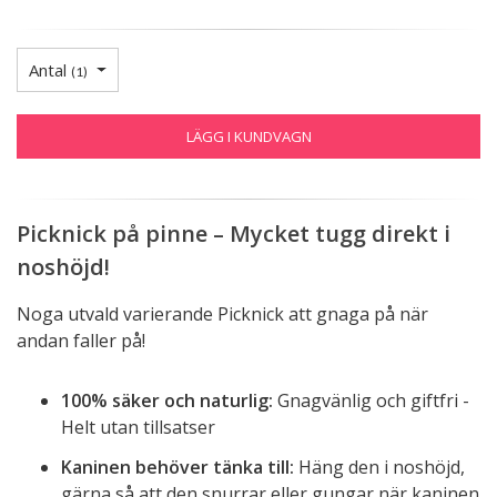
Antal
(
1
)
LÄGG I KUNDVAGN
Picknick på pinne – Mycket tugg direkt i
noshöjd!
Noga utvald varierande Picknick att gnaga på när
andan faller på!
100% säker och naturlig:
Gnagvänlig och giftfri -
Helt utan tillsatser
Kaninen behöver tänka till:
Häng den i noshöjd,
gärna så att den snurrar eller gungar när kaninen