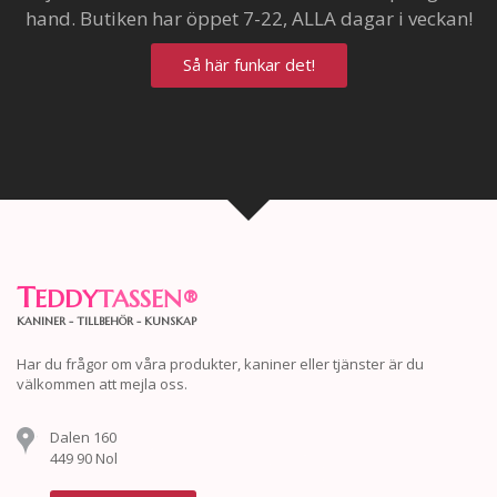
hand. Butiken har öppet 7-22, ALLA dagar i veckan!
Så här funkar det!
T
EDDY
TASSEN
®
KANINER - TILLBEHÖR - KUNSKAP
Har du frågor om våra produkter, kaniner eller tjänster är du
välkommen att mejla oss.
Dalen 160
449 90 Nol