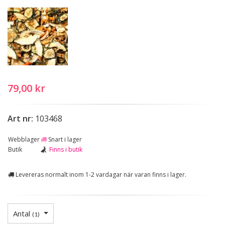
79,00 kr
Art nr:
103468
Webblager
Snart i lager
Butik
Finns i butik
Levereras normalt inom 1-2 vardagar när varan finns i lager.
Antal
(
1
)