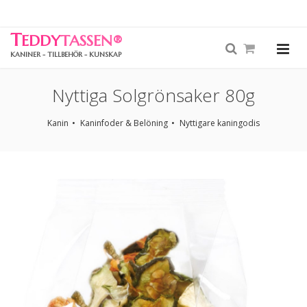
T
EDDY
TASSEN
®
KANINER - TILLBEHÖR - KUNSKAP
Nyttiga Solgrönsaker 80g
Kanin
Kaninfoder & Belöning
Nyttigare kaningodis