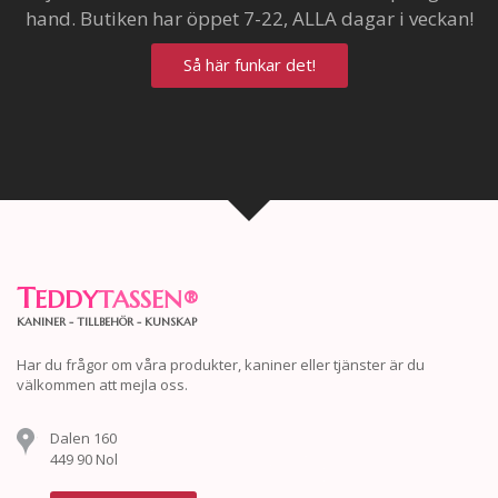
hand. Butiken har öppet 7-22, ALLA dagar i veckan!
Så här funkar det!
T
EDDY
TASSEN
®
KANINER - TILLBEHÖR - KUNSKAP
Har du frågor om våra produkter, kaniner eller tjänster är du
välkommen att mejla oss.
Dalen 160
449 90 Nol