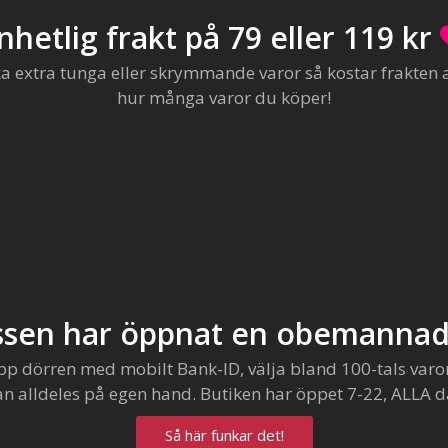
nhetlig frakt på 79 eller 119 kr
extra tunga eller skrymmande varor så kostar frakten al
hur många varor du köper!
sen har öppnat en obemannad
pp dörren med mobilt Bank-ID, välja bland 100-tals varo
an alldeles på egen hand. Butiken har öppet 7-22, ALLA d
Så här funkar det!