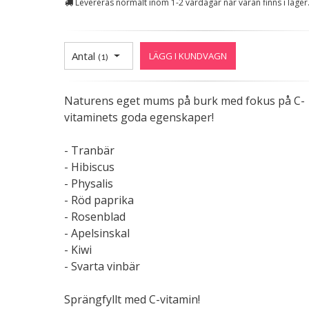
Levereras normalt inom 1-2 vardagar när varan finns i lager
Antal
LÄGG I KUNDVAGN
(
1
)
Naturens eget mums på burk med fokus på C-
vitaminets goda egenskaper!
- Tranbär
- Hibiscus
- Physalis
- Röd paprika
- Rosenblad
- Apelsinskal
- Kiwi
- Svarta vinbär
Sprängfyllt med C-vitamin!