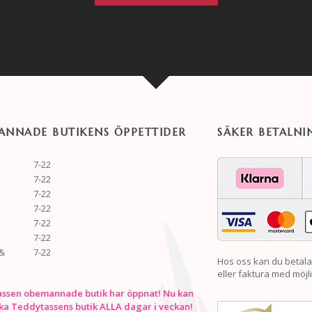
NNADE BUTIKENS ÖPPETTIDER
SÄKER BETALNI
7-22
7-22
7-22
7-22
7-22
7-22
&
7-22
Hos oss kan du betala
eller faktura med möjli
ssen obemannade butik har öppnat! Nu kan
ka Teddytassens butik ALLA dagar i veckan!