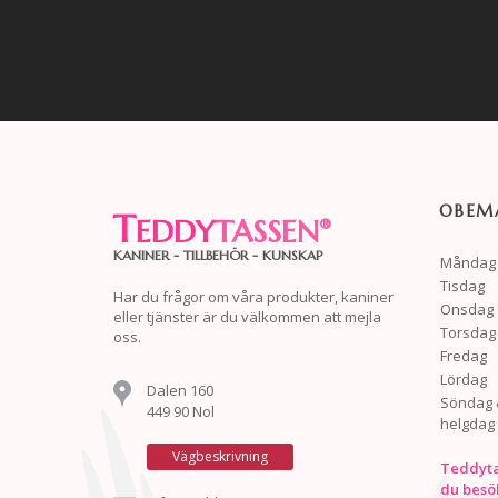
OBEMA
T
EDDY
TASSEN
®
KANINER - TILLBEHÖR - KUNSKAP
Måndag
Tisdag
Har du frågor om våra produkter, kaniner
Onsdag
eller tjänster är du välkommen att mejla
Torsdag
oss.
Fredag
Lördag
Dalen 160
Söndag 
449 90 Nol
helgdag
Vägbeskrivning
Teddyta
du besö