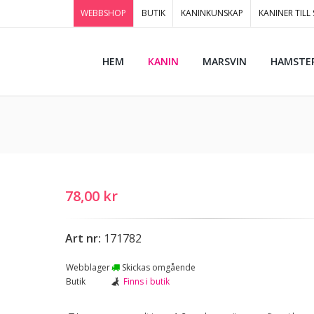
WEBBSHOP
BUTIK
KANINKUNSKAP
KANINER TILL
HEM
KANIN
MARSVIN
HAMSTE
78,00 kr
Art nr:
171782
Webblager
Skickas omgående
Butik
Finns i butik