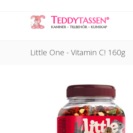
T
EDDY
TASSEN
®
KANINER - TILLBEHÖR - KUNSKAP
Little One - Vitamin C! 160g