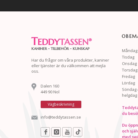
OBEMA
T
EDDY
TASSEN
®
KANINER - TILLBEHÖR - KUNSKAP
Måndag
Tisdag
Har du frågor om våra produkter, kaniner
Onsdag
eller tjänster är du välkommen att mejla
Torsdag
oss.
Fredag
Lördag
Dalen 160
Söndag 
449 90 Nol
helgdag
Vägbeskrivning
Teddyta
du besö
info@teddytassen.se
Du öppna
och själ
med swis