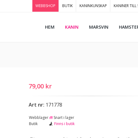
WEBBSHOP
BUTIK
KANINKUNSKAP
KANINER TILL
HEM
KANIN
MARSVIN
HAMSTE
79,00 kr
Art nr:
171778
Webblager
Snart i lager
Butik
Finns i butik