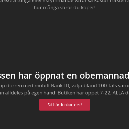
extra tunga eller skrymmande varor så kostar frakten al
hur många varor du köper!
sen har öppnat en obemannad
pp dörren med mobilt Bank-ID, välja bland 100-tals varo
an alldeles på egen hand. Butiken har öppet 7-22, ALLA d
Så här funkar det!