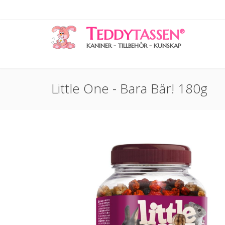
T
EDDY
TASSEN
®
KANINER - TILLBEHÖR - KUNSKAP
Little One - Bara Bär! 180g