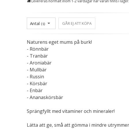
Levereras normalt inom 1-2 vardagar när varan finns i lager
Antal
GÅR EJ ATT KÖPA
(
1
)
Naturens eget mums på burk!
- Rönnbär
- Tranbär
- Aroniabär
- Mullbär
- Russin
- Körsbär
- Enbär
- Ananaskörsbär
Sprängfyllt med vitaminer och mineraler!
Lätta att ge, små att gömma i mindre utrymmen