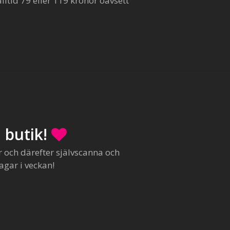
ltid 79 eller 119 kronor oavsett
 butik!
r och därefter självscanna och
agar i veckan!