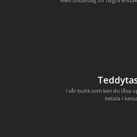
Med undantag för några enstaka 
Teddytas
I vår butik som kan du låsa u
betala i kass