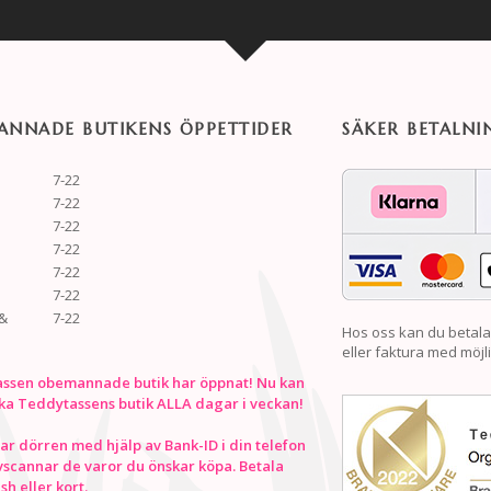
NNADE BUTIKENS ÖPPETTIDER
SÄKER BETALNI
7-22
7-22
7-22
7-22
7-22
7-22
&
7-22
Hos oss kan du betala
eller faktura med möjli
ssen obemannade butik har öppnat! Nu kan
ka Teddytassens butik ALLA dagar i veckan!
r dörren med hjälp av Bank-ID i din telefon
vscannar de varor du önskar köpa. Betala
h eller kort.