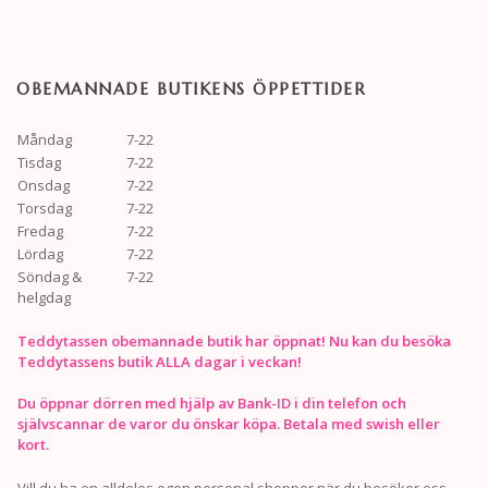
OBEMANNADE BUTIKENS ÖPPETTIDER
Måndag
7-22
Tisdag
7-22
Onsdag
7-22
Torsdag
7-22
Fredag
7-22
Lördag
7-22
Söndag &
7-22
helgdag
Teddytassen obemannade butik har öppnat! Nu kan du besöka
Teddytassens butik ALLA dagar i veckan!
Du öppnar dörren med hjälp av Bank-ID i din telefon och
självscannar de varor du önskar köpa. Betala med swish eller
kort.
Vill du ha en alldeles egen personal shopper när du besöker oss