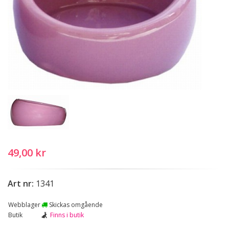
49,00 kr
Art nr:
1341
Webblager
Skickas omgående
Butik
Finns i butik