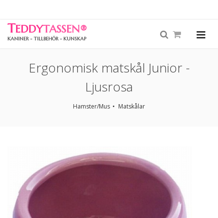
T
EDDY
TASSEN
®
KANINER - TILLBEHÖR - KUNSKAP
Ergonomisk matskål Junior -
Ljusrosa
Hamster/Mus
Matskålar