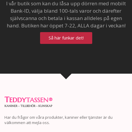
I vår butik som kan du låsa upp dörren med mobilt
Bank-ID, välja bland 100-tals varor och därefter
självscanna och betala i kassan alldeles på egen
hand. Butiken har öppet 7-22, ALLA dagar i veckan!
Så här funkar det!
T
EDDY
TASSEN
®
KANINER - TILLBEHÖR - KUNSKAP
Har du frågor om våra produkter, kaniner eller tjänster är du
välkommen att mejla oss.