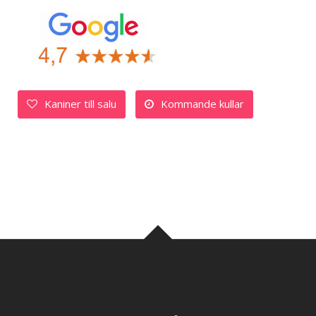
Kaniner till salu
Kommande kullar