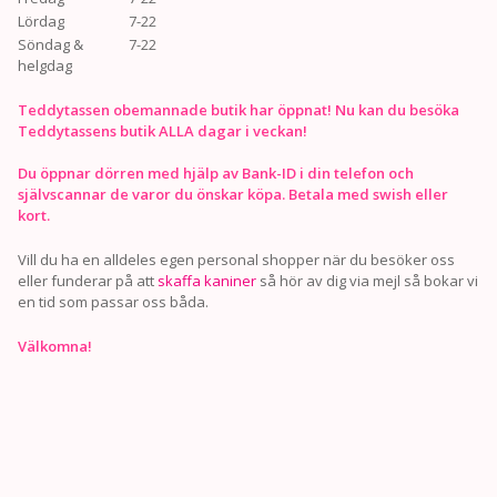
Lördag
7-22
Söndag &
7-22
helgdag
Teddytassen obemannade butik har öppnat! Nu kan du besöka
Teddytassens butik ALLA dagar i veckan!
Du öppnar dörren med hjälp av Bank-ID i din telefon och
självscannar de varor du önskar köpa. Betala med swish eller
kort.
Vill du ha en alldeles egen personal shopper när du besöker oss
eller funderar på att
skaffa kaniner
så hör av dig via mejl så bokar vi
en tid som passar oss båda.
Välkomna!