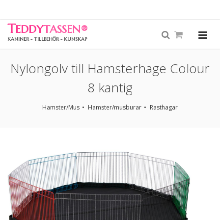
T
EDDY
TASSEN
®
KANINER - TILLBEHÖR - KUNSKAP
Nylongolv till Hamsterhage Colour
8 kantig
Hamster/Mus
Hamster/musburar
Rasthagar