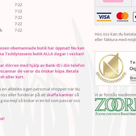
7-22
7-22
7-22
7-22
&
7-22
Hos oss kan du betala
eller faktura med möjli
ssen obemannade butik har öppnat! Nu kan
ka Teddytassens butik ALLA dagar i veckan!
r dörren med hjälp av Bank-ID i din telefon
vscannar de varor du önskar köpa. Betala
h eller kort.
ha en alldeles egen personal shopper när du
oss eller funderar på att
skaffa kaniner
så
Vi är förstås medlemm
ig via mejl så bokar vi en tid som passar oss
a!