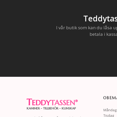
Teddytas
I vår butik som kan du låsa u
betala i kass
OBEMA
T
EDDY
TASSEN
®
KANINER - TILLBEHÖR - KUNSKAP
Måndag
Tisdag