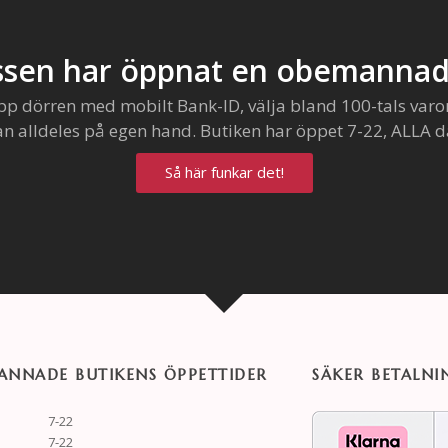
sen har öppnat en obemannad
pp dörren med mobilt Bank-ID, välja bland 100-tals varo
an alldeles på egen hand. Butiken har öppet 7-22, ALLA d
Så här funkar det!
NNADE BUTIKENS ÖPPETTIDER
SÄKER BETALNI
7-22
7-22