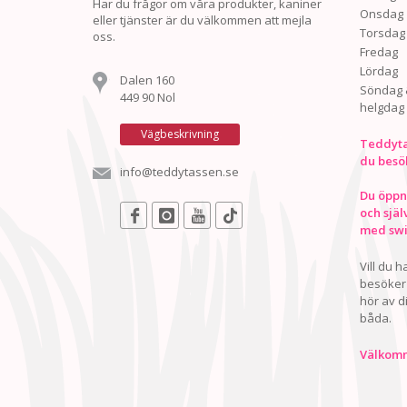
Har du frågor om våra produkter, kaniner
Onsdag
eller tjänster är du välkommen att mejla
Torsdag
oss.
Fredag
Lördag
Dalen 160
Söndag 
449 90 Nol
helgdag
Vägbeskrivning
Teddyta
du besö
info@teddytassen.se
Du öppna
och själ
med swis
Vill du 
besöker 
hör av d
båda.
Välkomn