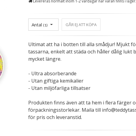
Levereras normalt inom 1-2 vardagar när varan finns i lager
Antal
GÅR EJ ATT KÖPA
(
1
)
Ultimat att ha i botten till alla smådjur! Mjukt fö
tassarna, enkelt att städa och håller dålig lukt 
mycket längre.
- Ultra absorberande
- Utan giftiga kemikalier
- Utan miljöfarliga tillsatser
Produkten finns även att ta hem i flera färger 
förpackningsstorlekar. Maila till info@teddytas
för pris och leveranstid.