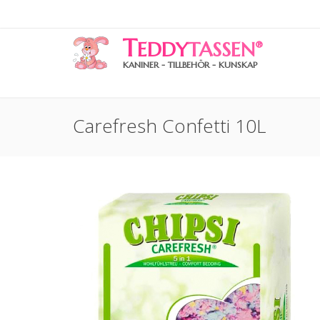
T
EDDY
TASSEN
®
KANINER - TILLBEHÖR - KUNSKAP
Carefresh Confetti 10L