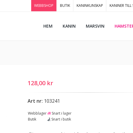
WEBBSHOP
BUTIK
KANINKUNSKAP
KANINER TILL
HEM
KANIN
MARSVIN
HAMSTE
128,00 kr
Art nr:
103241
Webblager
Snart i lager
Butik
Snart i butik