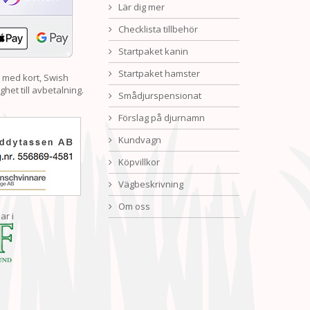
Lär dig mer
Checklista tillbehör
Startpaket kanin
Startpaket hamster
 med kort, Swish
ghet till avbetalning.
Smådjurspensionat
Förslag på djurnamn
Kundvagn
Köpvillkor
Vägbeskrivning
Om oss
ar i