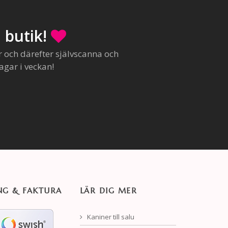
 butik!
r och därefter självscanna och
agar i veckan!
NG & FAKTURA
LÄR DIG MER
Kaniner till salu