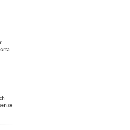
.
r
borta
och
sen.se