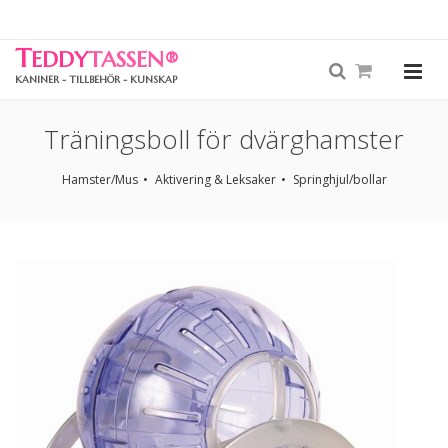
T
EDDY
TASSEN
®
KANINER - TILLBEHÖR - KUNSKAP
Träningsboll för dvärghamster
Hamster/Mus
Aktivering & Leksaker
Springhjul/bollar