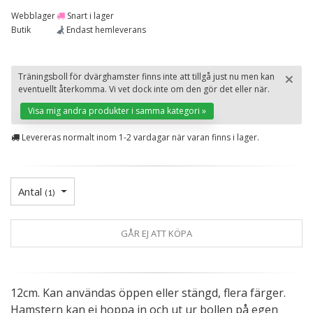
Webblager
Snart i lager
Butik
Endast hemleverans
×
Träningsboll för dvärghamster finns inte att tillgå just nu men kan
eventuellt återkomma. Vi vet dock inte om den gör det eller när.
St
Visa mig andra produkter i samma kategori »
Levereras normalt inom 1-2 vardagar när varan finns i lager.
Antal
(
1
)
GÅR EJ ATT KÖPA
12cm. Kan användas öppen eller stängd, flera färger.
Hamstern kan ej hoppa in och ut ur bollen på egen