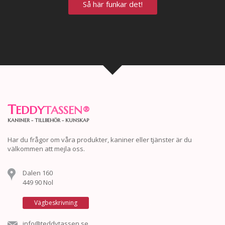
Så här funkar det!
T
EDDY
TASSEN
®
KANINER - TILLBEHÖR - KUNSKAP
Har du frågor om våra produkter, kaniner eller tjänster är du
välkommen att mejla oss.
Dalen 160
449 90 Nol
Vägbeskrivning
info@teddytassen.se