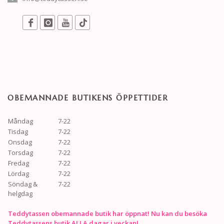
OBEMANNADE BUTIKENS ÖPPETTIDER
Måndag
7-22
Tisdag
7-22
Onsdag
7-22
Torsdag
7-22
Fredag
7-22
Lördag
7-22
Söndag &
7-22
helgdag
Teddytassen obemannade butik har öppnat! Nu kan du besöka
Teddytassens butik ALLA dagar i veckan!