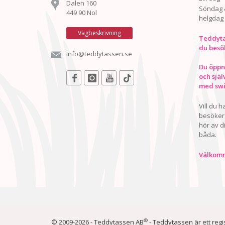
Dalen 160
Söndag 
449 90 Nol
helgdag
Vägbeskrivning
Teddyta
du besö
info@teddytassen.se
Du öppna
och själ
med swis
Vill du 
besöker 
hör av d
båda.
Välkomn
®
© 2009-2026 - Teddytassen AB
- Teddytassen är ett reg