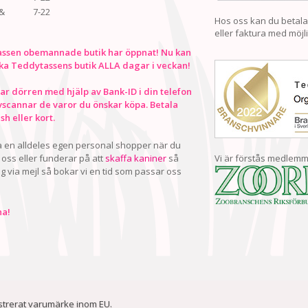
&
7-22
Hos oss kan du betala
eller faktura med möjli
ssen obemannade butik har öppnat! Nu kan
ka Teddytassens butik ALLA dagar i veckan!
r dörren med hjälp av Bank-ID i din telefon
vscannar de varor du önskar köpa. Betala
h eller kort.
ha en alldeles egen personal shopper när du
oss eller funderar på att
skaffa kaniner
så
Vi är förstås medlemm
ig via mejl så bokar vi en tid som passar oss
a!
istrerat varumärke inom EU.