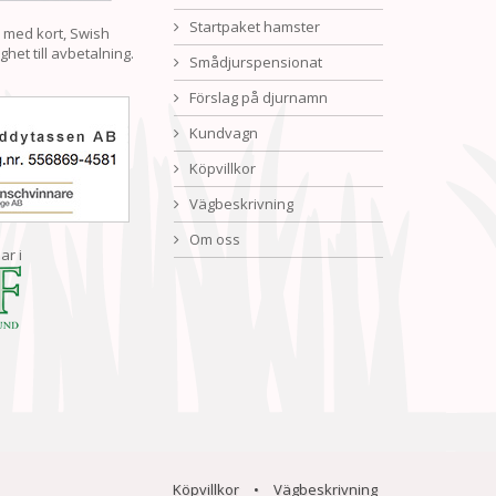
Startpaket hamster
 med kort, Swish
ghet till avbetalning.
Smådjurspensionat
Förslag på djurnamn
Kundvagn
Köpvillkor
Vägbeskrivning
Om oss
ar i
Köpvillkor
•
Vägbeskrivning