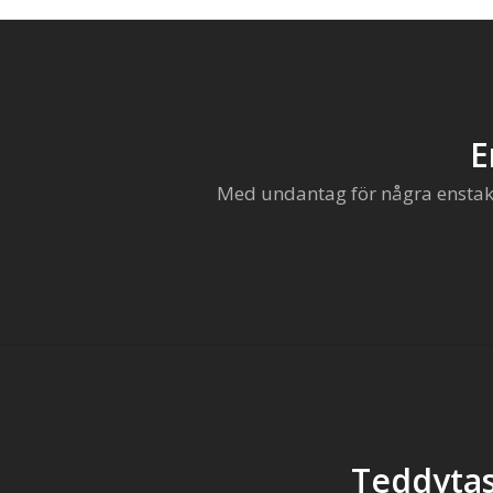
E
Med undantag för några enstaka 
Teddytas