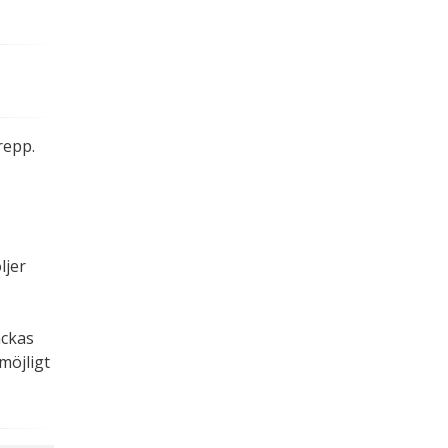
.
repp.
ljer
ackas
möjligt
.