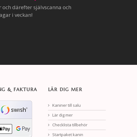
r och därefter självscanna och
agar i veckan!
NG & FAKTURA
LÄR DIG MER
Kaniner till salu
Lär dig mer
Checklista tillbehör
Startpaket kanin