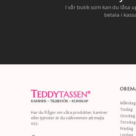
I vår butik som kan du låsa u
betala i kass
OBEMA
T
EDDY
TASSEN
®
KANINER - TILLBEHÖR - KUNSKAP
Måndag
Tisdag
Har du frågor om våra produkter, kaniner
Onsdag
eller tjänster är du välkommen att mejla
Torsdag
oss.
Fredag
Lördag