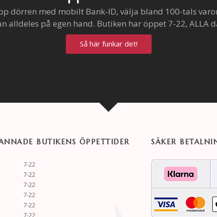
pp dörren med mobilt Bank-ID, välja bland 100-tals varo
an alldeles på egen hand. Butiken har öppet 7-22, ALLA d
Så här funkar det!
NNADE BUTIKENS ÖPPETTIDER
SÄKER BETALNI
7-22
7-22
7-22
7-22
7-22
7-22