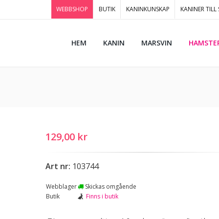
WEBBSHOP
BUTIK
KANINKUNSKAP
KANINER TILL
HEM
KANIN
MARSVIN
HAMSTE
129,00 kr
Art nr:
103744
Webblager
Skickas omgående
Butik
Finns i butik