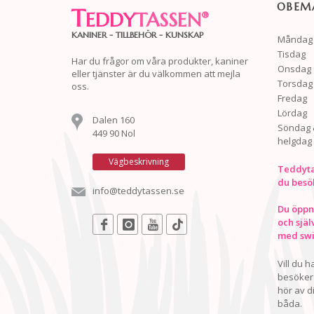
OBEMA
T
EDDY
TASSEN
®
KANINER - TILLBEHÖR - KUNSKAP
Måndag
Tisdag
Har du frågor om våra produkter, kaniner
Onsdag
eller tjänster är du välkommen att mejla
Torsdag
oss.
Fredag
Lördag
Dalen 160
Söndag 
449 90 Nol
helgdag
Vägbeskrivning
Teddyta
du besö
info@teddytassen.se
Du öppna
och själ
med swis
Vill du 
besöker 
hör av d
båda.