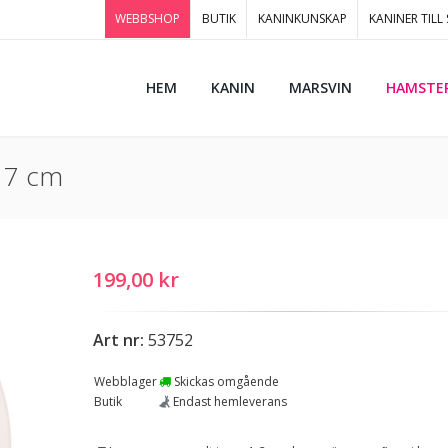
WEBBSHOP
BUTIK
KANINKUNSKAP
KANINER TILL
HEM
KANIN
MARSVIN
HAMSTE
17 cm
199,00 kr
Art nr:
53752
Webblager
Skickas omgående
Butik
Endast hemleverans