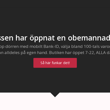
sen har öppnat en obemannad
pp dörren med mobilt Bank-ID, välja bland 100-tals varo
an alldeles på egen hand. Butiken har öppet 7-22, ALLA d
Så här funkar det!