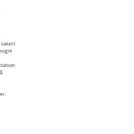
.
 säkert
esign!
tativet
på
er.