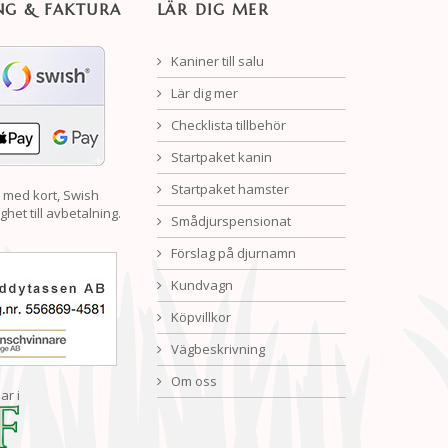
NG & FAKTURA
LÄR DIG MER
Kaniner till salu
Lär dig mer
Checklista tillbehör
Startpaket kanin
Startpaket hamster
 med kort, Swish
ghet till avbetalning.
Smådjurspensionat
Förslag på djurnamn
Kundvagn
Köpvillkor
Vägbeskrivning
Om oss
ar i