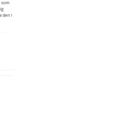
l som
ig
 den i