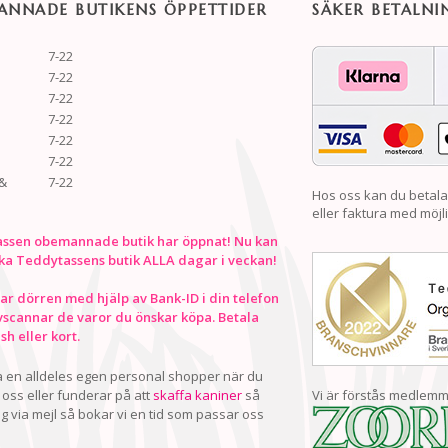
NNADE BUTIKENS ÖPPETTIDER
SÄKER BETALNI
7-22
7-22
7-22
7-22
7-22
7-22
&
7-22
Hos oss kan du betala
eller faktura med möjli
ssen obemannade butik har öppnat! Nu kan
ka Teddytassens butik ALLA dagar i veckan!
r dörren med hjälp av Bank-ID i din telefon
vscannar de varor du önskar köpa. Betala
h eller kort.
ha en alldeles egen personal shopper när du
oss eller funderar på att
skaffa kaniner
så
Vi är förstås medlemm
ig via mejl så bokar vi en tid som passar oss