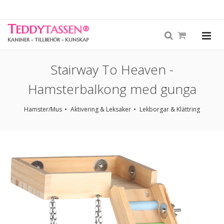
T
EDDY
TASSEN
®
KANINER - TILLBEHÖR - KUNSKAP
Stairway To Heaven -
Hamsterbalkong med gunga
Hamster/Mus
Aktivering & Leksaker
Lekborgar & Klättring