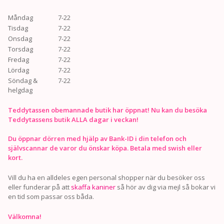
Måndag
7-22
Tisdag
7-22
Onsdag
7-22
Torsdag
7-22
Fredag
7-22
Lördag
7-22
Söndag &
7-22
helgdag
Teddytassen obemannade butik har öppnat! Nu kan du besöka
Teddytassens butik ALLA dagar i veckan!
Du öppnar dörren med hjälp av Bank-ID i din telefon och
självscannar de varor du önskar köpa. Betala med swish eller
kort.
Vill du ha en alldeles egen personal shopper när du besöker oss
eller funderar på att
skaffa kaniner
så hör av dig via mejl så bokar vi
en tid som passar oss båda.
Välkomna!