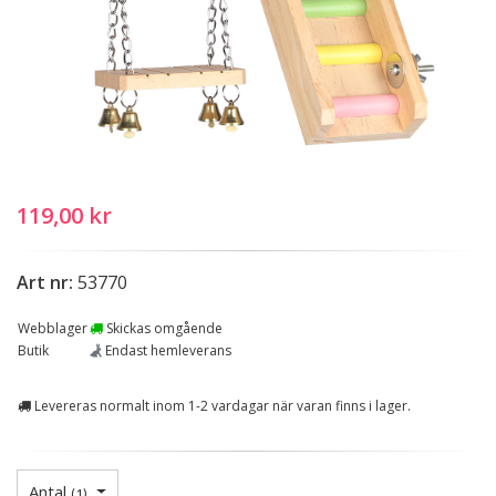
119,00 kr
Art nr:
53770
Webblager
Skickas omgående
Butik
Endast hemleverans
Levereras normalt inom 1-2 vardagar när varan finns i lager.
Antal
(
1
)