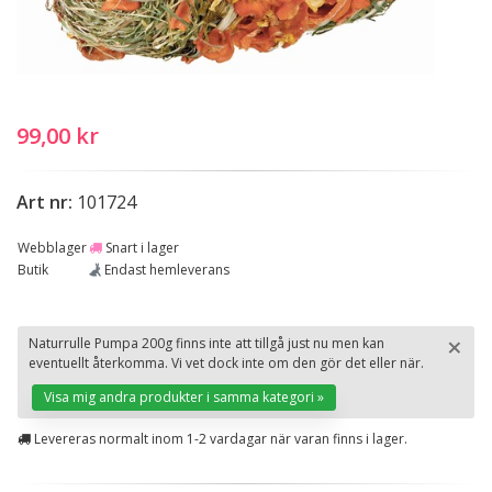
99,00 kr
Art nr:
101724
Webblager
Snart i lager
Butik
Endast hemleverans
×
Naturrulle Pumpa 200g finns inte att tillgå just nu men kan
eventuellt återkomma. Vi vet dock inte om den gör det eller när.
St
Visa mig andra produkter i samma kategori »
Levereras normalt inom 1-2 vardagar när varan finns i lager.