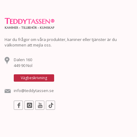
T
EDDY
TASSEN
®
KANINER - TILLBEHÖR - KUNSKAP
Har du frågor om våra produkter, kaniner eller tjänster är du
välkommen att mejla oss.
Dalen 160
449 90 Nol
Vägbeskrivning
info@teddytassen.se