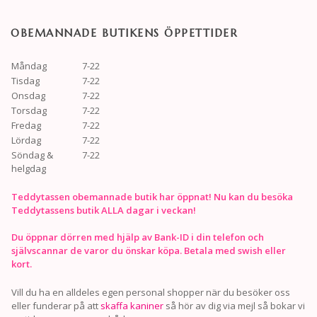
OBEMANNADE BUTIKENS ÖPPETTIDER
Måndag
7-22
Tisdag
7-22
Onsdag
7-22
Torsdag
7-22
Fredag
7-22
Lördag
7-22
Söndag &
7-22
helgdag
Teddytassen obemannade butik har öppnat! Nu kan du besöka
Teddytassens butik ALLA dagar i veckan!
Du öppnar dörren med hjälp av Bank-ID i din telefon och
självscannar de varor du önskar köpa. Betala med swish eller
kort.
Vill du ha en alldeles egen personal shopper när du besöker oss
eller funderar på att
skaffa kaniner
så hör av dig via mejl så bokar vi