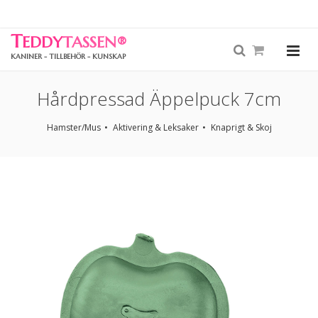
T
EDDY
TASSEN
®
KANINER - TILLBEHÖR - KUNSKAP
Hårdpressad Äppelpuck 7cm
Hamster/Mus
Aktivering & Leksaker
Knaprigt & Skoj