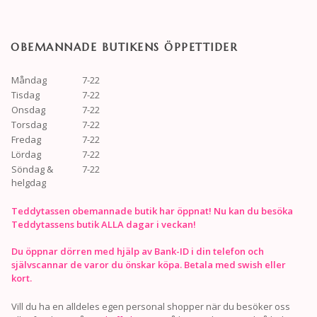
OBEMANNADE BUTIKENS ÖPPETTIDER
Måndag
7-22
Tisdag
7-22
Onsdag
7-22
Torsdag
7-22
Fredag
7-22
Lördag
7-22
Söndag &
7-22
helgdag
Teddytassen obemannade butik har öppnat! Nu kan du besöka
Teddytassens butik ALLA dagar i veckan!
Du öppnar dörren med hjälp av Bank-ID i din telefon och
självscannar de varor du önskar köpa. Betala med swish eller
kort.
Vill du ha en alldeles egen personal shopper när du besöker oss