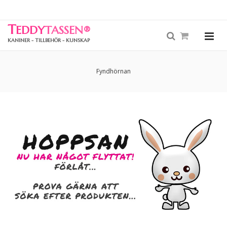
T
EDDY
TASSEN
®
KANINER - TILLBEHÖR - KUNSKAP
Fyndhörnan