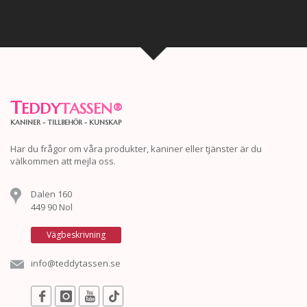
T
EDDY
TASSEN
®
KANINER - TILLBEHÖR - KUNSKAP
Har du frågor om våra produkter, kaniner eller tjänster är du
välkommen att mejla oss.
Dalen 160
449 90 Nol
Vägbeskrivning
info@teddytassen.se