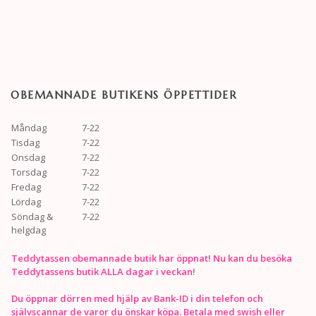
OBEMANNADE BUTIKENS ÖPPETTIDER
Måndag
7-22
Tisdag
7-22
Onsdag
7-22
Torsdag
7-22
Fredag
7-22
Lördag
7-22
Söndag &
7-22
helgdag
Teddytassen obemannade butik har öppnat! Nu kan du besöka
Teddytassens butik ALLA dagar i veckan!
Du öppnar dörren med hjälp av Bank-ID i din telefon och
självscannar de varor du önskar köpa. Betala med swish eller