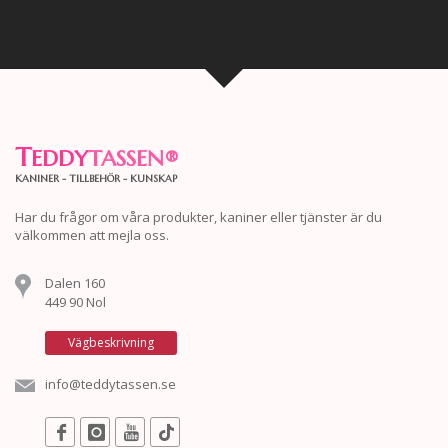
T
EDDY
TASSEN
®
KANINER - TILLBEHÖR - KUNSKAP
Har du frågor om våra produkter, kaniner eller tjänster är du
välkommen att mejla oss.
Dalen 160
449 90 Nol
Vägbeskrivning
info@teddytassen.se