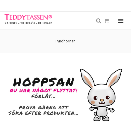
T
EDDY
TASSEN
®
KANINER - TILLBEHÖR - KUNSKAP
Fyndhörnan