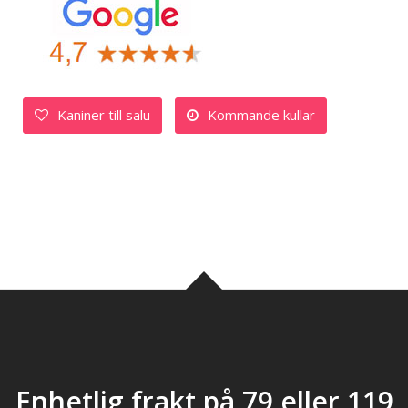
Kaniner till salu
Kommande kullar
Enhetlig frakt på 79 eller 119