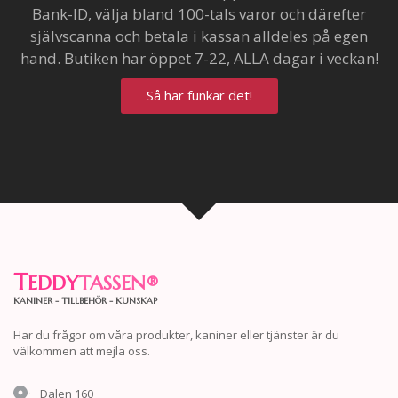
Bank-ID, välja bland 100-tals varor och därefter
självscanna och betala i kassan alldeles på egen
hand. Butiken har öppet 7-22, ALLA dagar i veckan!
Så här funkar det!
T
EDDY
TASSEN
®
KANINER - TILLBEHÖR - KUNSKAP
Har du frågor om våra produkter, kaniner eller tjänster är du
välkommen att mejla oss.
Dalen 160