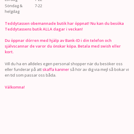
Söndag &
7-22
helgdag
Teddytassen obemannade butik har öppnat! Nu kan du besöka
Teddytassens butik ALLA dagar i veckan!
Du öppnar dörren med hjälp av Bank-ID i din telefon och
självscannar de varor du önskar köpa. Betala med swish eller
kort.
Vill du ha en alldeles egen personal shopper när du besöker oss
eller funderar på att
skaffa kaniner
så hör av dig via mejl så bokar vi
en tid som passar oss båda.
Välkomna!