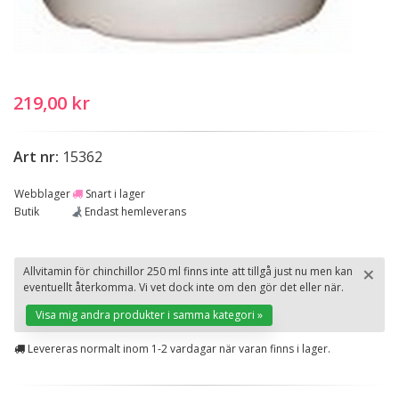
219,00 kr
Art nr:
15362
Webblager
Snart i lager
Butik
Endast hemleverans
×
Allvitamin för chinchillor 250 ml finns inte att tillgå just nu men kan
eventuellt återkomma. Vi vet dock inte om den gör det eller när.
St
Visa mig andra produkter i samma kategori »
Levereras normalt inom 1-2 vardagar när varan finns i lager.