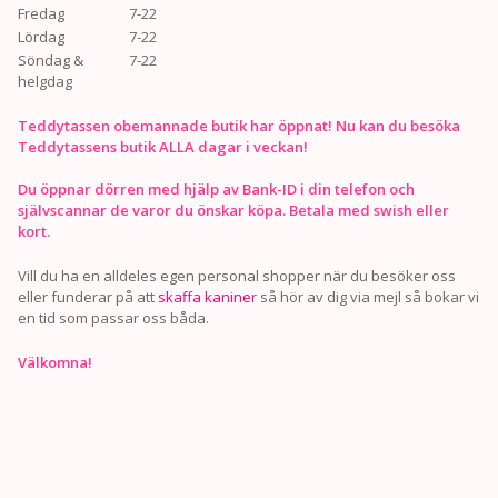
Fredag
7-22
Lördag
7-22
Söndag &
7-22
helgdag
Teddytassen obemannade butik har öppnat! Nu kan du besöka
Teddytassens butik ALLA dagar i veckan!
Du öppnar dörren med hjälp av Bank-ID i din telefon och
självscannar de varor du önskar köpa. Betala med swish eller
kort.
Vill du ha en alldeles egen personal shopper när du besöker oss
eller funderar på att
skaffa kaniner
så hör av dig via mejl så bokar vi
en tid som passar oss båda.
Välkomna!