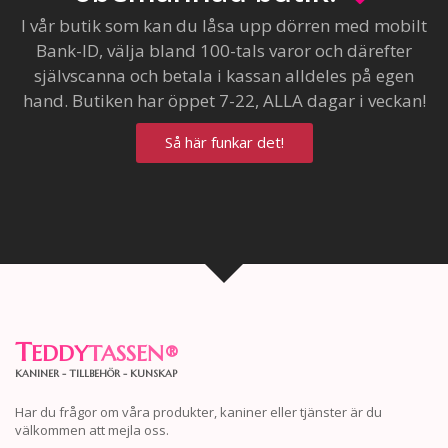
I vår butik som kan du låsa upp dörren med mobilt
Bank-ID, välja bland 100-tals varor och därefter
självscanna och betala i kassan alldeles på egen
hand. Butiken har öppet 7-22, ALLA dagar i veckan!
Så här funkar det!
T
EDDY
TASSEN
®
KANINER - TILLBEHÖR - KUNSKAP
Har du frågor om våra produkter, kaniner eller tjänster är du
välkommen att mejla oss.