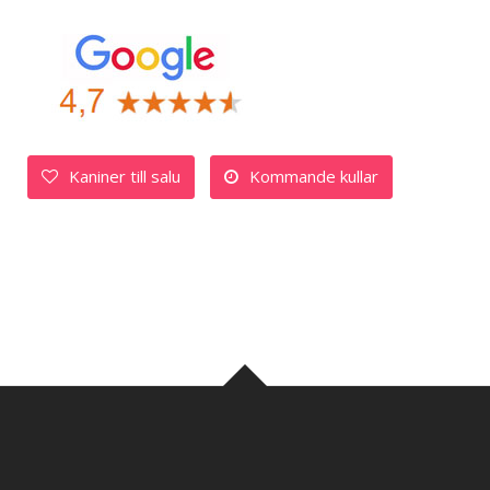
Kaniner till salu
Kommande kullar