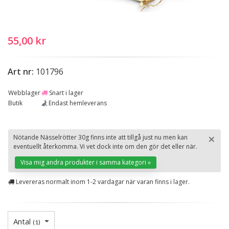
55,00 kr
Art nr:
101796
Webblager
Snart i lager
Butik
Endast hemleverans
×
Nötande Nässelrötter 30g finns inte att tillgå just nu men kan
eventuellt återkomma. Vi vet dock inte om den gör det eller när.
St
Visa mig andra produkter i samma kategori »
Levereras normalt inom 1-2 vardagar när varan finns i lager.
Antal
(
1
)