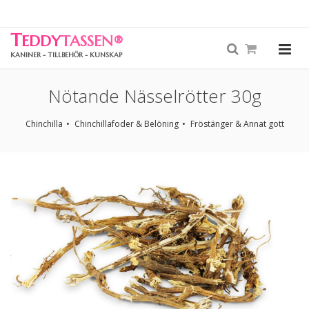
T
EDDY
TASSEN
®
KANINER - TILLBEHÖR - KUNSKAP
Nötande Nässelrötter 30g
Chinchilla
Chinchillafoder & Belöning
Fröstänger & Annat gott