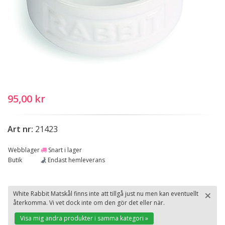
95,00 kr
Art nr:
21423
Webblager
Snart i lager
Butik
Endast hemleverans
×
White Rabbit Matskål finns inte att tillgå just nu men kan eventuellt
återkomma. Vi vet dock inte om den gör det eller när.
St
Visa mig andra produkter i samma kategori »