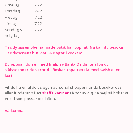
Onsdag
7-22
Torsdag
7-22
Fredag
7-22
Lördag
7-22
Söndag &
7-22
helgdag
Teddytassen obemannade butik har öppnat! Nu kan du besöka
Teddytassens butik ALLA dagar i veckan!
Du öppnar dörren med hjälp av Bank-ID i din telefon och
självscannar de varor du önskar köpa. Betala med swish eller
kort.
Vill du ha en alldeles egen personal shopper när du besöker oss
eller funderar på att
skaffa kaniner
så hör av dig via mejl så bokar vi
en tid som passar oss båda.
Välkomna!