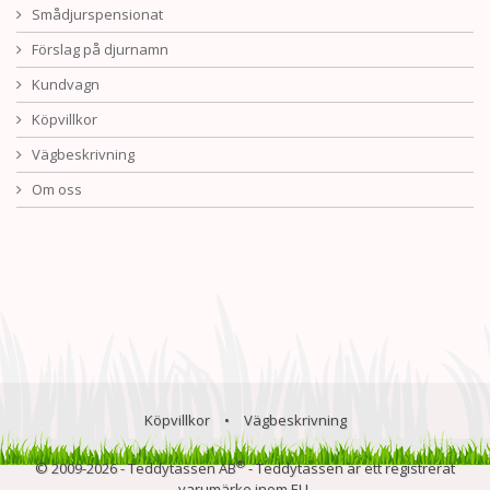
Smådjurspensionat
Förslag på djurnamn
Kundvagn
Köpvillkor
Vägbeskrivning
Om oss
Köpvillkor
•
Vägbeskrivning
®
© 2009-2026 - Teddytassen AB
- Teddytassen är ett registrerat
varumärke inom EU.