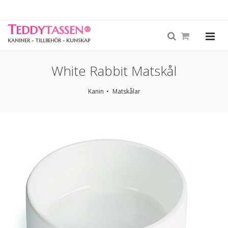
T
EDDY
TASSEN
®
KANINER - TILLBEHÖR - KUNSKAP
White Rabbit Matskål
Kanin
Matskålar