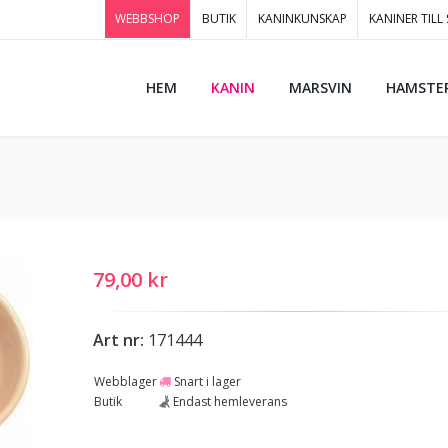
WEBBSHOP
BUTIK
KANINKUNSKAP
KANINER TILL
HEM
KANIN
MARSVIN
HAMSTE
79,00 kr
Art nr:
171444
Webblager
Snart i lager
Butik
Endast hemleverans