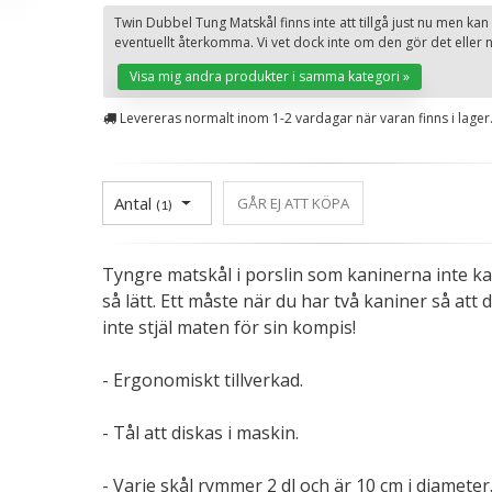
Twin Dubbel Tung Matskål finns inte att tillgå just nu men kan
eventuellt återkomma. Vi vet dock inte om den gör det eller n
Visa mig andra produkter i samma kategori »
Levereras normalt inom 1-2 vardagar när varan finns i lager
Antal
GÅR EJ ATT KÖPA
(
1
)
Tyngre matskål i porslin som kaninerna inte ka
så lätt. Ett måste när du har två kaniner så att 
inte stjäl maten för sin kompis!
- Ergonomiskt tillverkad.
- Tål att diskas i maskin.
- Varje skål rymmer 2 dl och är 10 cm i diameter