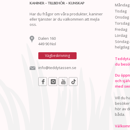
KANINER - TILLBEHÖR - KUNSKAP
Måndag
Tisdag
Har du frågor om våra produkter, kaniner
Onsdag
eller tjänster är du välkommen att mejla
Torsdag
oss.
Fredag
Lördag
Dalen 160
Söndag 
449 90 Nol
helgdag
Vägbeskrivning
Teddyta
du besö
info@teddytassen.se
Du öppna
och själ
med swis
Vill du 
besöker 
hör av d
båda.
Välkomn