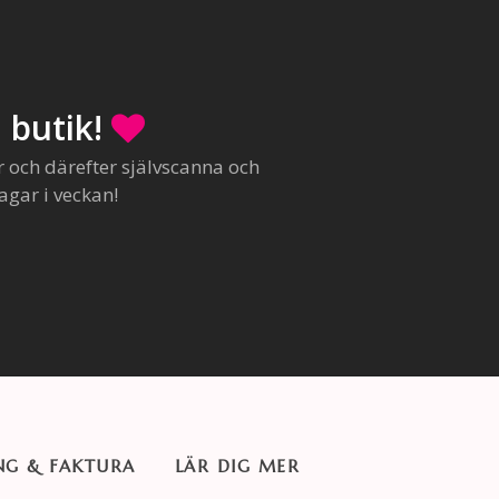
 butik!
r och därefter självscanna och
agar i veckan!
NG & FAKTURA
LÄR DIG MER