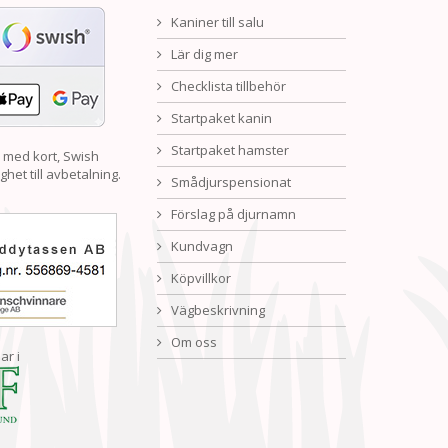
Kaniner till salu
Lär dig mer
Checklista tillbehör
Startpaket kanin
Startpaket hamster
 med kort, Swish
ghet till avbetalning.
Smådjurspensionat
Förslag på djurnamn
Kundvagn
Köpvillkor
Vägbeskrivning
Om oss
ar i