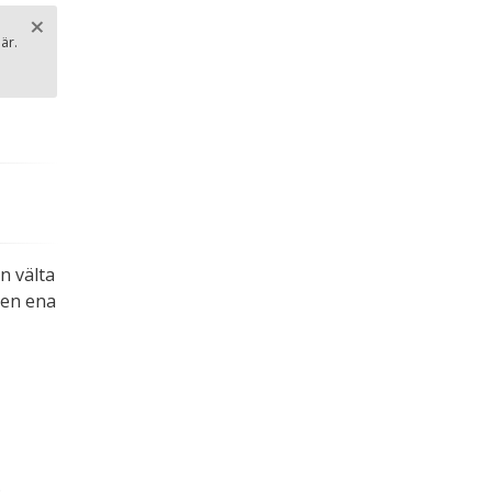
×
är.
Stäng
.
n välta
den ena
.