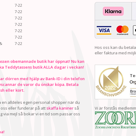
7-22
7-22
7-22
7-22
7-22
7-22
&
7-22
Hos oss kan du betala
eller faktura med möjli
ssen obemannade butik har öppnat! Nu kan
ka Teddytassens butik ALLA dagar i veckan!
r dörren med hjälp av Bank-ID i din telefon
vscannar de varor du önskar köpa. Betala
h eller kort.
ha en alldeles egen personal shopper när du
oss eller funderar på att
skaffa kaniner
så
Vi är förstås medlemm
ig via mejl så bokar vi en tid som passar oss
a!