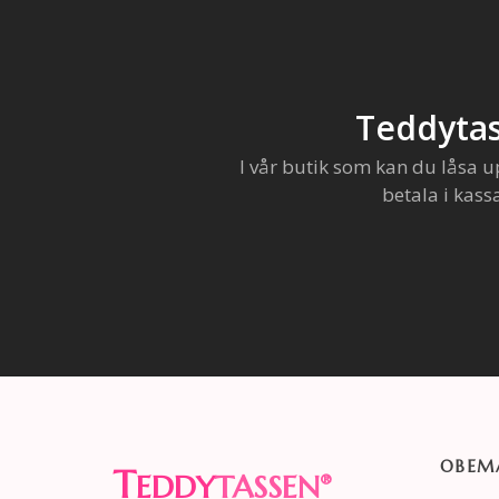
Teddytas
I vår butik som kan du låsa u
betala i kass
OBEMA
T
EDDY
TASSEN
®