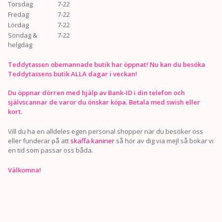
Torsdag
7-22
Fredag
7-22
Lördag
7-22
Söndag &
7-22
helgdag
Teddytassen obemannade butik har öppnat! Nu kan du besöka
Teddytassens butik ALLA dagar i veckan!
Du öppnar dörren med hjälp av Bank-ID i din telefon och
självscannar de varor du önskar köpa. Betala med swish eller
kort.
Vill du ha en alldeles egen personal shopper när du besöker oss
eller funderar på att
skaffa kaniner
så hör av dig via mejl så bokar vi
en tid som passar oss båda.
Välkomna!