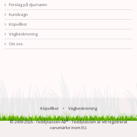
Förslag på djurnamn
Kundvagn
Köpvillkor
Vägbeskrivning
Om oss
Köpvillkor
•
Vägbeskrivning
®
© 2009-2026 - Teddytassen AB
- Teddytassen är ett registrerat
varumärke inom EU.