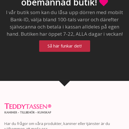
obemannad butik!
I vår butik som kan du låsa upp dörren med mobilt
Bank-ID, välja bland 100-tals varor och därefter
självscanna och betala i kassan alldeles på egen
hand. Butiken har öppet 7-22, ALLA dagar i veckan!
Så här funkar det!
T
EDDY
TASSEN
®
KANINER - TILLBEHÖR - KUNSKAP
Har du frågor om våra produkter, kaniner eller tjänster är du
välkommen att mejla oss.