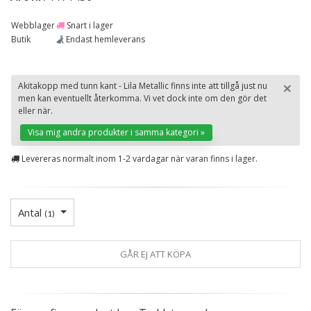
Webblager
Snart i lager
Butik
Endast hemleverans
×
Akitakopp med tunn kant - Lila Metallic finns inte att tillgå just nu
men kan eventuellt återkomma. Vi vet dock inte om den gör det
St
eller när.
Visa mig andra produkter i samma kategori »
Levereras normalt inom 1-2 vardagar när varan finns i lager.
Antal
(
1
)
GÅR EJ ATT KÖPA