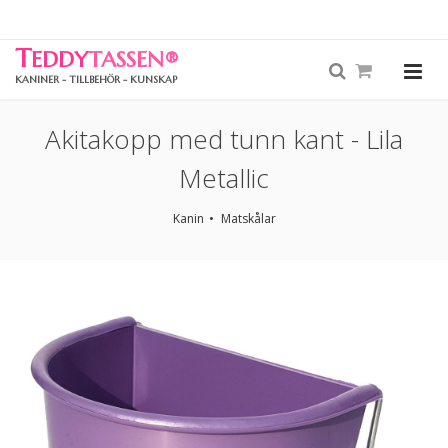
T
EDDY
TASSEN
®
KANINER - TILLBEHÖR - KUNSKAP
Akitakopp med tunn kant - Lila
Metallic
Kanin
Matskålar