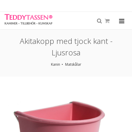
T
EDDY
TASSEN
®
KANINER - TILLBEHÖR - KUNSKAP
Akitakopp med tjock kant -
Ljusrosa
Kanin
Matskålar