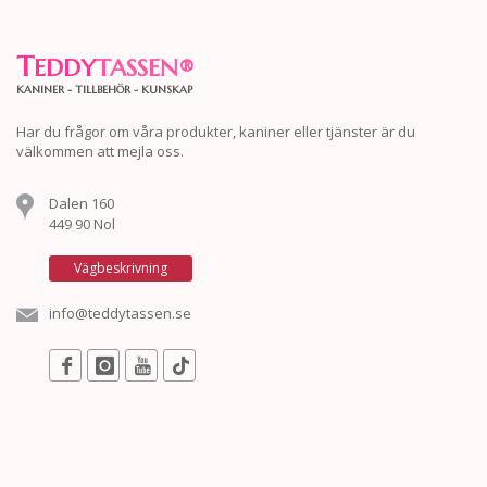
T
EDDY
TASSEN
®
KANINER - TILLBEHÖR - KUNSKAP
Har du frågor om våra produkter, kaniner eller tjänster är du
välkommen att mejla oss.
Dalen 160
449 90 Nol
Vägbeskrivning
info@teddytassen.se