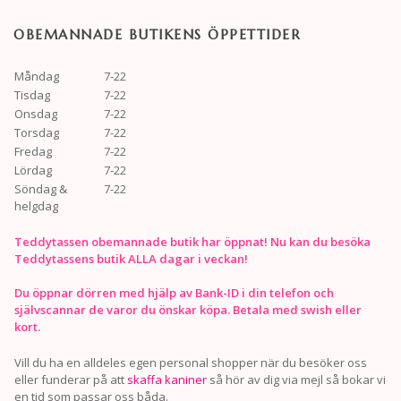
OBEMANNADE BUTIKENS ÖPPETTIDER
Måndag
7-22
Tisdag
7-22
Onsdag
7-22
Torsdag
7-22
Fredag
7-22
Lördag
7-22
Söndag &
7-22
helgdag
Teddytassen obemannade butik har öppnat! Nu kan du besöka
Teddytassens butik ALLA dagar i veckan!
Du öppnar dörren med hjälp av Bank-ID i din telefon och
självscannar de varor du önskar köpa. Betala med swish eller
kort.
Vill du ha en alldeles egen personal shopper när du besöker oss
eller funderar på att
skaffa kaniner
så hör av dig via mejl så bokar vi
en tid som passar oss båda.