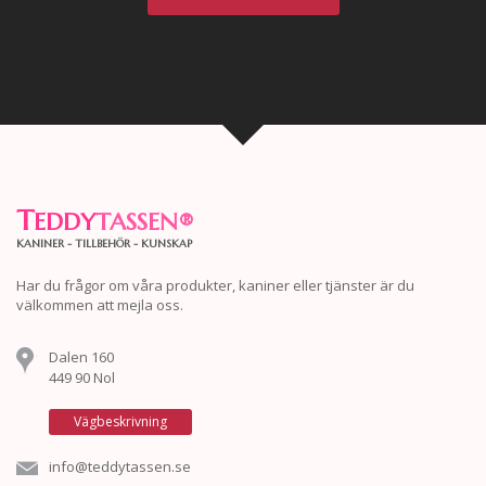
T
EDDY
TASSEN
®
KANINER - TILLBEHÖR - KUNSKAP
Har du frågor om våra produkter, kaniner eller tjänster är du
välkommen att mejla oss.
Dalen 160
449 90 Nol
Vägbeskrivning
info@teddytassen.se