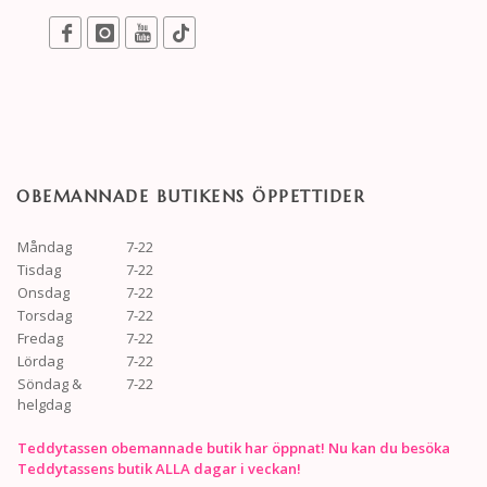
OBEMANNADE BUTIKENS ÖPPETTIDER
Måndag
7-22
Tisdag
7-22
Onsdag
7-22
Torsdag
7-22
Fredag
7-22
Lördag
7-22
Söndag &
7-22
helgdag
Teddytassen obemannade butik har öppnat! Nu kan du besöka
Teddytassens butik ALLA dagar i veckan!