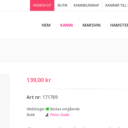
WEBBSHOP
BUTIK
KANINKUNSKAP
KANINER TILL
HEM
KANIN
MARSVIN
HAMSTE
139,00 kr
Art nr:
171769
Webblager
Skickas omgående
Butik
Finns i butik