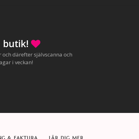
 butik!
r och därefter självscanna och
agar i veckan!
NG & FAKTURA
LÄR DIG MER