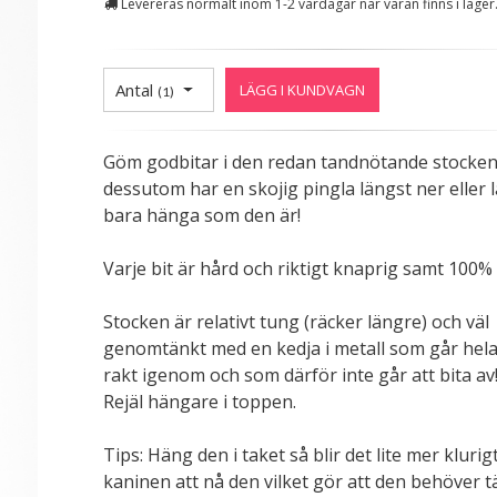
Levereras normalt inom 1-2 vardagar när varan finns i lager
Antal
LÄGG I KUNDVAGN
(
1
)
Göm godbitar i den redan tandnötande stocke
dessutom har en skojig pingla längst ner eller 
bara hänga som den är!
Varje bit är hård och riktigt knaprig samt 100% 
Stocken är relativt tung (räcker längre) och väl
genomtänkt med en kedja i metall som går hel
rakt igenom och som därför inte går att bita av
Rejäl hängare i toppen.
Tips: Häng den i taket så blir det lite mer klurig
kaninen att nå den vilket gör att den behöver 