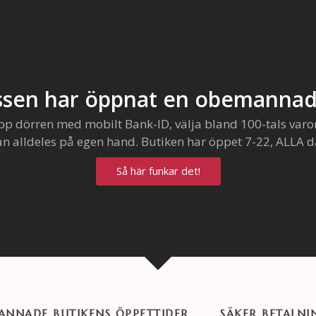
sen har öppnat en obemannad
pp dörren med mobilt Bank-ID, välja bland 100-tals varo
an alldeles på egen hand. Butiken har öppet 7-22, ALLA d
Så här funkar det!
NNADE BUTIKENS ÖPPETTIDER
SÄKER BETALNI