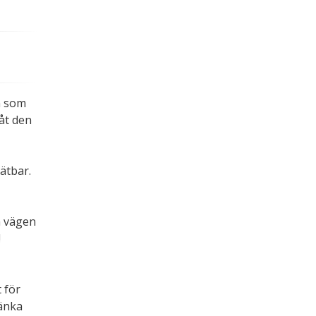
.
n som
låt den
ätbar.
a vägen
!
t för
tänka