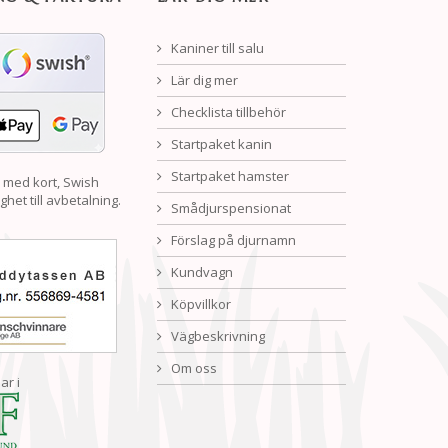
Kaniner till salu
Lär dig mer
Checklista tillbehör
Startpaket kanin
Startpaket hamster
 med kort, Swish
ghet till avbetalning.
Smådjurspensionat
Förslag på djurnamn
Kundvagn
Köpvillkor
Vägbeskrivning
Om oss
ar i