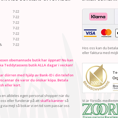
7-22
7-22
7-22
7-22
7-22
7-22
&
7-22
Hos oss kan du betala
eller faktura med möjli
ssen obemannade butik har öppnat! Nu kan
ka Teddytassens butik ALLA dagar i veckan!
r dörren med hjälp av Bank-ID i din telefon
vscannar de varor du önskar köpa. Betala
h eller kort.
ha en alldeles egen personal shopper när du
oss eller funderar på att
skaffa kaniner
så
Vi är förstås medlemm
ig via mejl så bokar vi en tid som passar oss