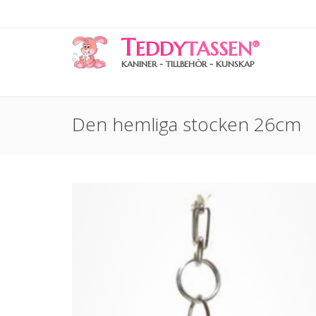
T
EDDY
TASSEN
®
KANINER - TILLBEHÖR - KUNSKAP
Den hemliga stocken 26cm