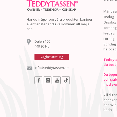
T
EDDY
TASSEN
®
KANINER - TILLBEHÖR - KUNSKAP
Måndag
Tisdag
Har du frågor om våra produkter, kaniner
Onsdag
eller tjänster är du välkommen att mejla
Torsdag
oss.
Fredag
Lördag
Dalen 160
Söndag 
449 90 Nol
helgdag
Vägbeskrivning
Teddyta
du besö
info@teddytassen.se
Du öppna
och själ
med swis
Vill du 
besöker 
hör av d
båda.