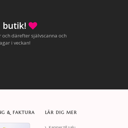
 butik!
r och därefter självscanna och
agar i veckan!
NG & FAKTURA
LÄR DIG MER
Kaniner till salu