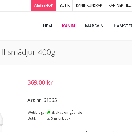
WEBBSHOP
BUTIK
KANINKUNSKAP
KANINER TILL
HEM
KANIN
MARSVIN
HAMSTE
ill smådjur 400g
369,00 kr
Art nr:
61365
Webblager
Skickas omgående
Butik
Snart i butik