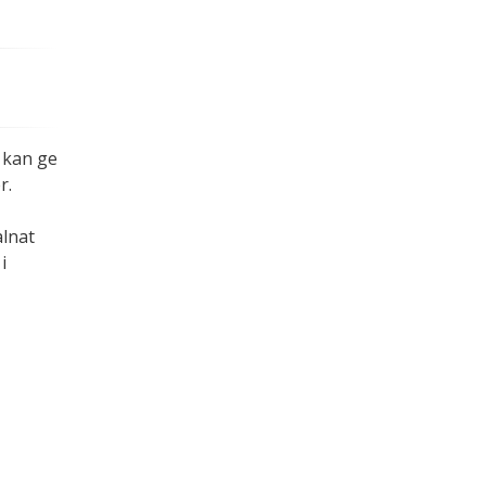
.
 kan ge
r.
alnat
i