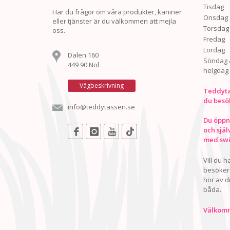
Tisdag
Har du frågor om våra produkter, kaniner
Onsdag
eller tjänster är du välkommen att mejla
Torsdag
oss.
Fredag
Lördag
Dalen 160
Söndag 
449 90 Nol
helgdag
Vägbeskrivning
Teddyta
du besö
info@teddytassen.se
Du öppna
och själ
med swis
Vill du 
besöker 
hör av d
båda.
Välkomn