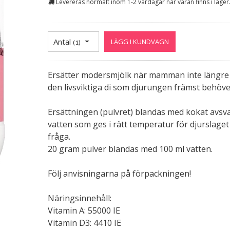
Levereras normalt inom 1-2 vardagar när varan finns i lager
Antal
LÄGG I KUNDVAGN
(
1
)
Ersätter modersmjölk när mamman inte längre
den livsviktiga di som djurungen främst behöve
Ersättningen (pulvret) blandas med kokat avsv
vatten som ges i rätt temperatur för djurslaget 
fråga.
20 gram pulver blandas med 100 ml vatten.
Följ anvisningarna på förpackningen!
Näringsinnehåll:
Vitamin A: 55000 IE
Vitamin D3: 4410 IE