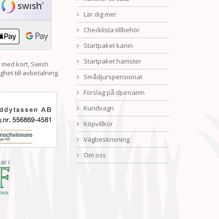
Lär dig mer
Checklista tillbehör
Startpaket kanin
Startpaket hamster
 med kort, Swish
ghet till avbetalning.
Smådjurspensionat
Förslag på djurnamn
Kundvagn
Köpvillkor
Vägbeskrivning
Om oss
ar i