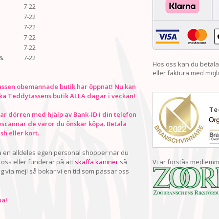
7-22
7-22
7-22
7-22
7-22
&
7-22
Hos oss kan du betala
eller faktura med möjli
ssen obemannade butik har öppnat! Nu kan
ka Teddytassens butik ALLA dagar i veckan!
r dörren med hjälp av Bank-ID i din telefon
vscannar de varor du önskar köpa. Betala
h eller kort.
ha en alldeles egen personal shopper när du
oss eller funderar på att
skaffa kaniner
så
Vi är förstås medlemm
ig via mejl så bokar vi en tid som passar oss
a!