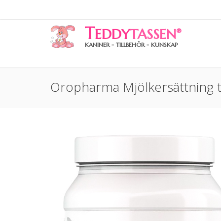
T
EDDY
TASSEN
®
KANINER - TILLBEHÖR - KUNSKAP
Oropharma Mjölkersättning t