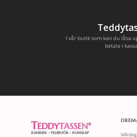
Teddytas
I vår butik som kan du låsa u
betala i kass
OBEMA
T
EDDY
TASSEN
®
KANINER - TILLBEHÖR - KUNSKAP
Måndag