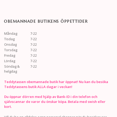
OBEMANNADE BUTIKENS ÖPPETTIDER
Måndag
7-22
Tisdag
7-22
Onsdag
7-22
Torsdag
7-22
Fredag
7-22
Lördag
7-22
Söndag &
7-22
helgdag
Teddytassen obemannade butik har öppnat! Nu kan du besöka
Teddytassens butik ALLA dagar i veckan!
Du öppnar dörren med hjälp av Bank-ID i din telefon och
självscannar de varor du önskar köpa. Betala med swish eller
kort.
Vill du ha en alldeles egen personal shopper när du besöker oss