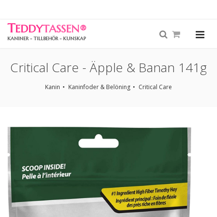
T
EDDY
TASSEN
®
KANINER - TILLBEHÖR - KUNSKAP
Critical Care - Äpple & Banan 141g
Kanin
Kaninfoder & Belöning
Critical Care