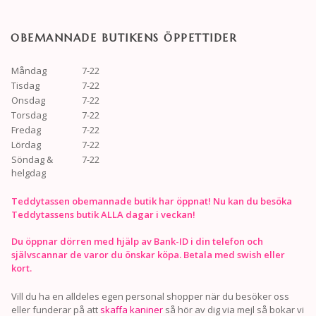
OBEMANNADE BUTIKENS ÖPPETTIDER
Måndag
7-22
Tisdag
7-22
Onsdag
7-22
Torsdag
7-22
Fredag
7-22
Lördag
7-22
Söndag &
7-22
helgdag
Teddytassen obemannade butik har öppnat! Nu kan du besöka
Teddytassens butik ALLA dagar i veckan!
Du öppnar dörren med hjälp av Bank-ID i din telefon och
självscannar de varor du önskar köpa. Betala med swish eller
kort.
Vill du ha en alldeles egen personal shopper när du besöker oss
eller funderar på att
skaffa kaniner
så hör av dig via mejl så bokar vi