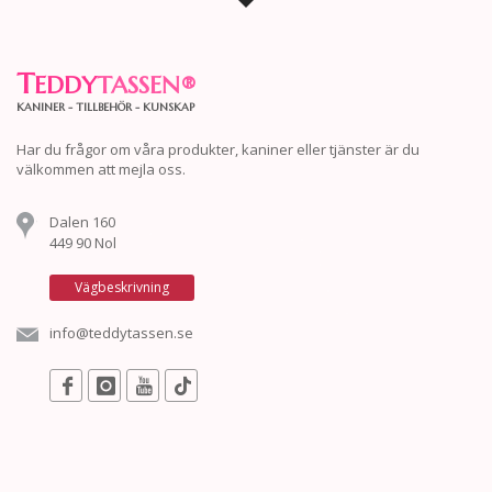
T
EDDY
TASSEN
®
KANINER - TILLBEHÖR - KUNSKAP
Har du frågor om våra produkter, kaniner eller tjänster är du
välkommen att mejla oss.
Dalen 160
449 90 Nol
Vägbeskrivning
info@teddytassen.se