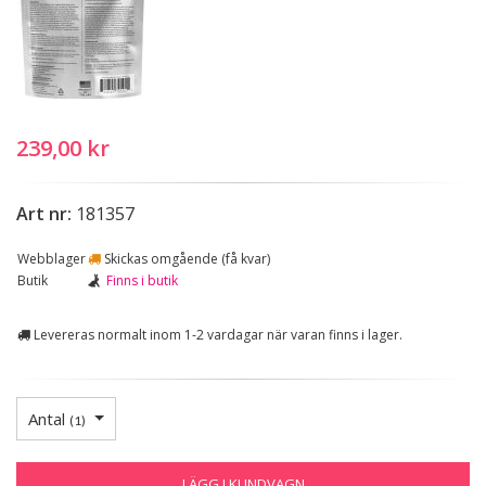
239,00 kr
Art nr:
181357
Webblager
Skickas omgående (få kvar)
Butik
Finns i butik
Levereras normalt inom 1-2 vardagar när varan finns i lager.
Antal
(
1
)
LÄGG I KUNDVAGN