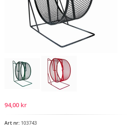
94,00 kr
Art nr:
103743