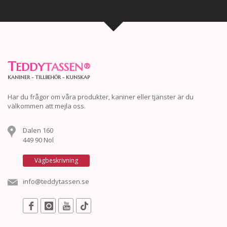
T
EDDY
TASSEN
®
KANINER - TILLBEHÖR - KUNSKAP
Har du frågor om våra produkter, kaniner eller tjänster är du
välkommen att mejla oss.
Dalen 160
449 90 Nol
Vägbeskrivning
info@teddytassen.se