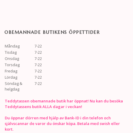
OBEMANNADE BUTIKENS ÖPPETTIDER
Måndag
7-22
Tisdag
7-22
Onsdag
7-22
Torsdag
7-22
Fredag
7-22
Lördag
7-22
Söndag &
7-22
helgdag
Teddytassen obemannade butik har öppnat! Nu kan du besöka
Teddytassens butik ALLA dagar i veckan!
Du öppnar dörren med hjälp av Bank-ID i din telefon och
självscannar de varor du önskar köpa. Betala med swish eller
kort.