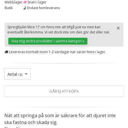
Webblager
Snart i lager
Butik
Endast hemleverans
×
Springhjulet Mice 17 cm finns inte att tillgå just nu men kan
eventuellt återkomma. Vi vet dock inte om den gör det eller när.
St
Visa mig andra produkter i samma kategori »
Levereras normalt inom 1-2 vardagar när varan finns i lager.
Antal
(
1
)
GÅR EJ ATT KÖPA
Nät att springa på som är säkrare för att djuret inte
ska fastna och skada sig.