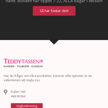
hand. Butiken har öppet 7-22, ALLA dagar i veckan!
Så här funkar det!
T
EDDY
TASSEN
®
KANINER - TILLBEHÖR - KUNSKAP
Har du frågor om våra produkter, kaniner eller tjänster är du
välkommen att mejla oss.
Dalen 160
449 90 Nol
Vägbeskrivning