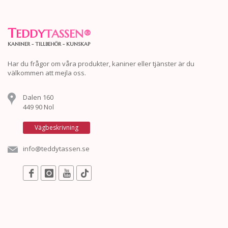
T
EDDY
TASSEN
®
KANINER - TILLBEHÖR - KUNSKAP
Har du frågor om våra produkter, kaniner eller tjänster är du
välkommen att mejla oss.
Dalen 160
449 90 Nol
Vägbeskrivning
info@teddytassen.se