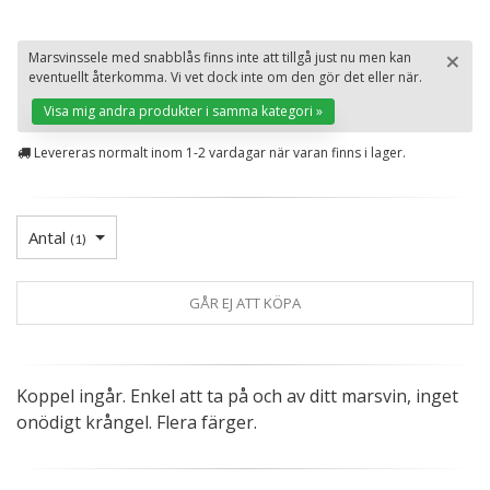
×
Marsvinssele med snabblås finns inte att tillgå just nu men kan
eventuellt återkomma. Vi vet dock inte om den gör det eller när.
St
Visa mig andra produkter i samma kategori »
Levereras normalt inom 1-2 vardagar när varan finns i lager.
Antal
(
1
)
GÅR EJ ATT KÖPA
Koppel ingår. Enkel att ta på och av ditt marsvin, inget
onödigt krångel. Flera färger.