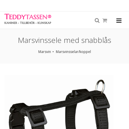
T
EDDY
TASSEN
®
KANINER - TILLBEHÖR - KUNSKAP
Marsvinssele med snabblås
Marsvin
Marsvinsselar/koppel