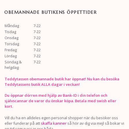
OBEMANNADE BUTIKENS ÖPPETTIDER
Måndag
7-22
Tisdag
7-22
Onsdag
7-22
Torsdag
7-22
Fredag
7-22
Lördag
7-22
Söndag &
7-22
helgdag
Teddytassen obemannade butik har öppnat! Nu kan du besöka
Teddytassens butik ALLA dagar i veckan!
Du öppnar dörren med hjälp av Bank-ID i din telefon och
självscannar de varor du önskar köpa. Betala med swish eller
kort.
Vill du ha en alldeles egen personal shopper när du besöker oss
eller funderar på att
skaffa kaniner
så hör av dig via mejl så bokar vi
en tid som passar oss båda.