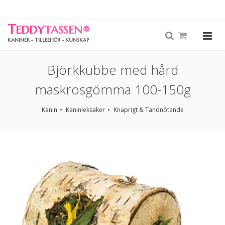
T
EDDY
TASSEN
®
KANINER - TILLBEHÖR - KUNSKAP
Björkkubbe med hård
maskrosgömma 100-150g
Kanin
Kaninleksaker
Knaprigt & Tandnötande