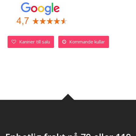
Kaniner till salu
Kommande kullar