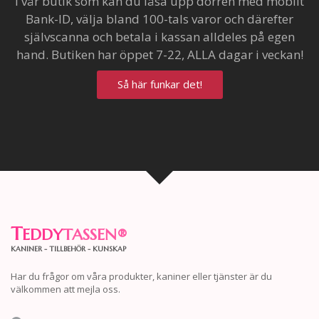
I vår butik som kan du låsa upp dörren med mobilt
Bank-ID, välja bland 100-tals varor och därefter
självscanna och betala i kassan alldeles på egen
hand. Butiken har öppet 7-22, ALLA dagar i veckan!
Så här funkar det!
T
EDDY
TASSEN
®
KANINER - TILLBEHÖR - KUNSKAP
Har du frågor om våra produkter, kaniner eller tjänster är du
välkommen att mejla oss.