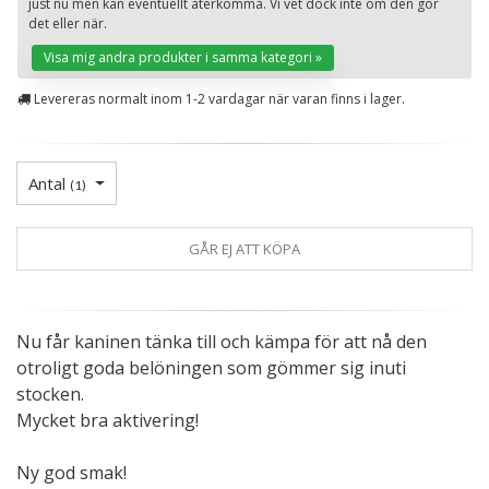
just nu men kan eventuellt återkomma. Vi vet dock inte om den gör
St
det eller när.
Visa mig andra produkter i samma kategori »
Levereras normalt inom 1-2 vardagar när varan finns i lager.
Antal
(
1
)
GÅR EJ ATT KÖPA
Nu får kaninen tänka till och kämpa för att nå den
otroligt goda belöningen som gömmer sig inuti
stocken.
Mycket bra aktivering!
Ny god smak!