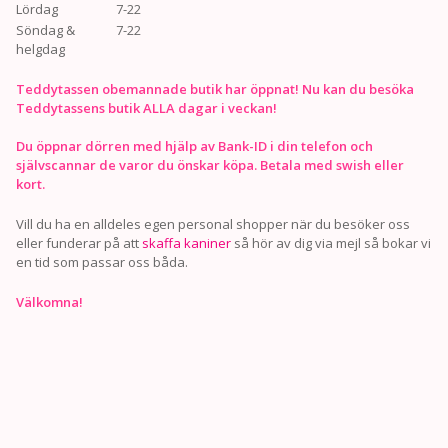
Lördag
7-22
Söndag &
7-22
helgdag
Teddytassen obemannade butik har öppnat! Nu kan du besöka
Teddytassens butik ALLA dagar i veckan!
Du öppnar dörren med hjälp av Bank-ID i din telefon och
självscannar de varor du önskar köpa. Betala med swish eller
kort.
Vill du ha en alldeles egen personal shopper när du besöker oss
eller funderar på att
skaffa kaniner
så hör av dig via mejl så bokar vi
en tid som passar oss båda.
Välkomna!