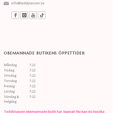
info@teddytassen.se
OBEMANNADE BUTIKENS ÖPPETTIDER
Måndag
7-22
Tisdag
7-22
Onsdag
7-22
Torsdag
7-22
Fredag
7-22
Lördag
7-22
Söndag &
7-22
helgdag
Teddytassen obemannade butik har öppnat! Nu kan du besöka