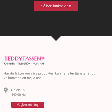
Så här funkar det!
T
EDDY
TASSEN
®
KANINER - TILLBEHÖR - KUNSKAP
Har du frågor om våra produkter, kaniner eller tjänster är du
välkommen att mejla oss.
Dalen 160
449 90 Nol
Vägbeskrivning