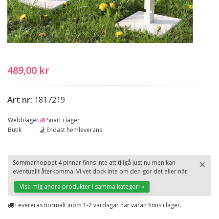
489,00 kr
Art nr:
1817219
Webblager
Snart i lager
Butik
Endast hemleverans
×
Sommarhoppet 4 pinnar finns inte att tillgå just nu men kan
eventuellt återkomma. Vi vet dock inte om den gör det eller när.
St
Visa mig andra produkter i samma kategori »
Levereras normalt inom 1-2 vardagar när varan finns i lager.