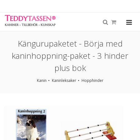
T
EDDY
TASSEN
®
KANINER - TILLBEHÖR - KUNSKAP
Kängurupaketet - Börja med
kaninhoppning-paket - 3 hinder
plus bok
Kanin
Kaninleksaker
Hopphinder