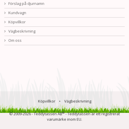
Förslag på djurnamn
Kundvagn
Köpvillkor
Vägbeskrivning
Om oss
Köpvillkor
•
Vägbeskrivning
®
© 2009-2026 - Teddytassen AB
- Teddytassen är ett registrerat
varumärke inom EU.