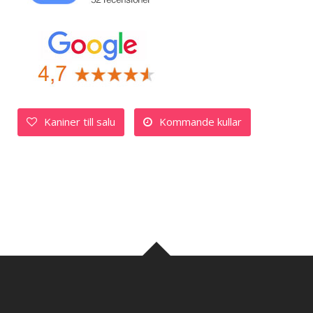
Kaniner till salu
Kommande kullar