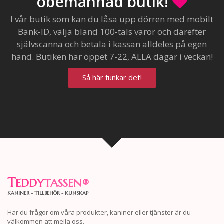
obemannad butik!
I vår butik som kan du låsa upp dörren med mobilt
Bank-ID, välja bland 100-tals varor och därefter
självscanna och betala i kassan alldeles på egen
hand. Butiken har öppet 7-22, ALLA dagar i veckan!
Så här funkar det!
T
EDDY
TASSEN
®
KANINER - TILLBEHÖR - KUNSKAP
Har du frågor om våra produkter, kaniner eller tjänster är du
välkommen att mejla oss.