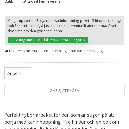
Butik
Endast hemleverans
×
Kängurupaketet - Börja med kaninhoppning-paket - 3 hinder plus
bok finns inte att tillgå just nu men kan eventuellt återkomma. Vi vet
St
dock inte om den gör det eller när.
Visa mig andra produkter i samma kategori »
Levereras normalt inom 1-2 vardagar när varan finns i lager.
Antal
(
1
)
GÅR EJ ATT KÖPA
Perfekt nybörjarpaket för den som är sugen på att
börja med kaninhoppning. Tre hinder och en bok om
kaninhoppning. Boken Kaninhoppning 2 är en