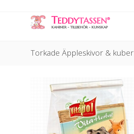
T
EDDY
TASSEN
®
KANINER - TILLBEHÖR - KUNSKAP
Torkade Äppleskivor & kube