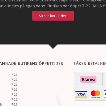
an alldeles på egen hand. Butiken har öppet 7-22, ALLA d
Så här funkar det!
NNADE BUTIKENS ÖPPETTIDER
SÄKER BETALNI
7-22
7-22
7-22
7-22
7-22
7-22
&
7-22