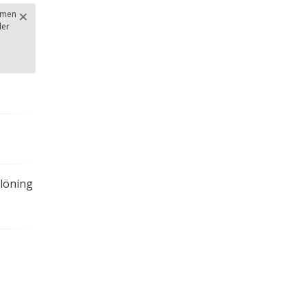
×
u men
ler
Stäng
.
elöning