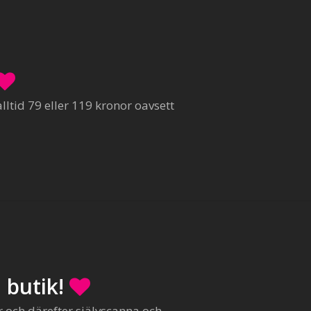
ltid 79 eller 119 kronor oavsett
 butik!
r och därefter självscanna och