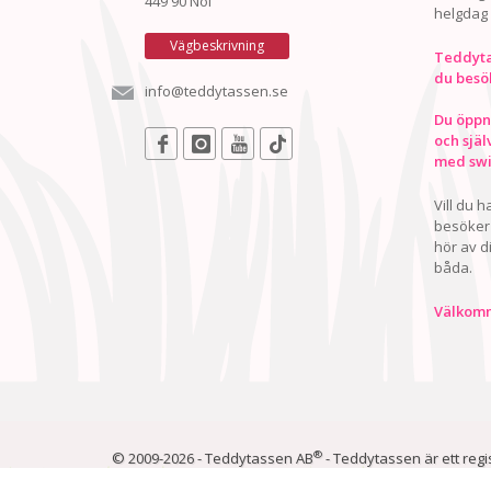
449 90 Nol
helgdag
Vägbeskrivning
Teddyta
du besö
info@teddytassen.se
Du öppna
och själ
med swis
Vill du 
besöker 
hör av d
båda.
Välkomn
®
© 2009-2026 - Teddytassen AB
- Teddytassen är ett reg