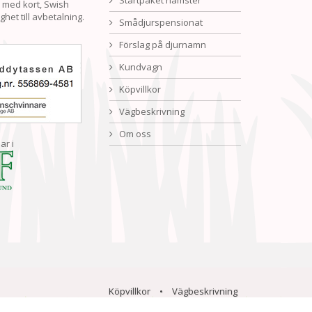
Startpaket hamster
 med kort, Swish
ghet till avbetalning.
Smådjurspensionat
Förslag på djurnamn
Kundvagn
Köpvillkor
Vägbeskrivning
Om oss
ar i
Köpvillkor
•
Vägbeskrivning