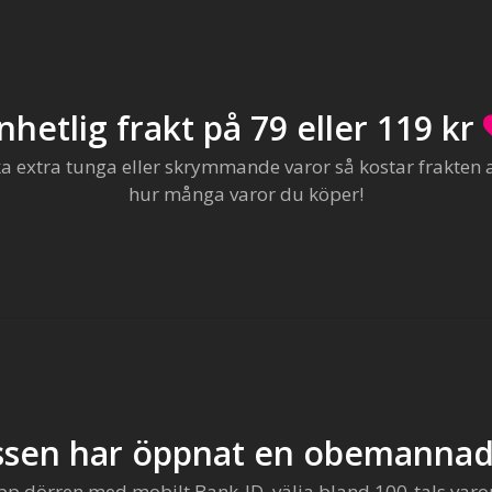
nhetlig frakt på 79 eller 119 kr
extra tunga eller skrymmande varor så kostar frakten al
hur många varor du köper!
sen har öppnat en obemannad
pp dörren med mobilt Bank-ID, välja bland 100-tals varo