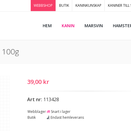
WEBBSHOP
BUTIK
KANINKUNSKAP
KANINER TILL
HEM
KANIN
MARSVIN
HAMSTE
r 100g
39,00 kr
Art nr:
113428
Webblager
Snart i lager
Butik
Endast hemleverans