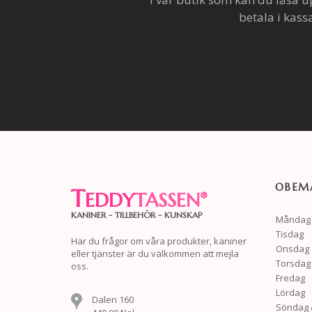
betala i kass
OBEMA
T
EDDY
TASSEN
®
KANINER - TILLBEHÖR - KUNSKAP
Måndag
Tisdag
Har du frågor om våra produkter, kaniner
Onsdag
eller tjänster är du välkommen att mejla
Torsdag
oss.
Fredag
Lördag
Dalen 160
Söndag 