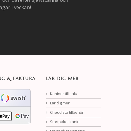
agar i veckan!
NG & FAKTURA
LÄR DIG MER
Kaniner till salu
Lär dig mer
Checklista tillbehör
Startpaket kanin