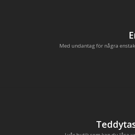
E
Med undantag för några enstaka 
Teddytas
I vår butik som kan du låsa u