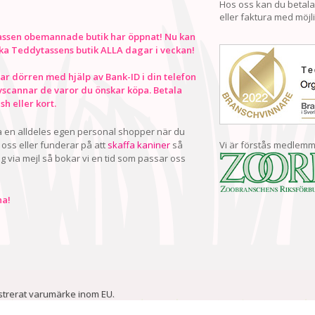
Hos oss kan du betala
eller faktura med möjli
ssen obemannade butik har öppnat! Nu kan
ka Teddytassens butik ALLA dagar i veckan!
r dörren med hjälp av Bank-ID i din telefon
vscannar de varor du önskar köpa. Betala
h eller kort.
ha en alldeles egen personal shopper när du
oss eller funderar på att
skaffa kaniner
så
Vi är förstås medlemm
ig via mejl så bokar vi en tid som passar oss
a!
istrerat varumärke inom EU.