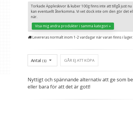
Torkade Äppleskivor & kuber 100g finns inte att tillgå just n
kan eventuellt återkomma. Vi vet dock inte om den gör det el
när.
Visa mig andra produkter i samma kategori »
Levereras normalt inom 1-2 vardagar när varan finns i lager
Antal
GÅR EJ ATT KÖPA
(
1
)
Nyttigt och spännande alternativ att ge som b
eller bara för att det är gott!