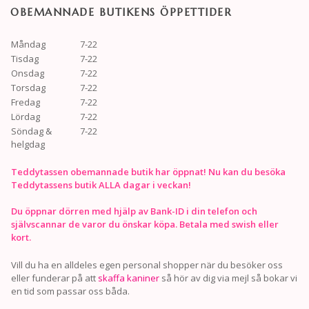
OBEMANNADE BUTIKENS ÖPPETTIDER
Måndag
7-22
Tisdag
7-22
Onsdag
7-22
Torsdag
7-22
Fredag
7-22
Lördag
7-22
Söndag &
7-22
helgdag
Teddytassen obemannade butik har öppnat! Nu kan du besöka
Teddytassens butik ALLA dagar i veckan!
Du öppnar dörren med hjälp av Bank-ID i din telefon och
självscannar de varor du önskar köpa. Betala med swish eller
kort.
Vill du ha en alldeles egen personal shopper när du besöker oss
eller funderar på att
skaffa kaniner
så hör av dig via mejl så bokar vi
en tid som passar oss båda.