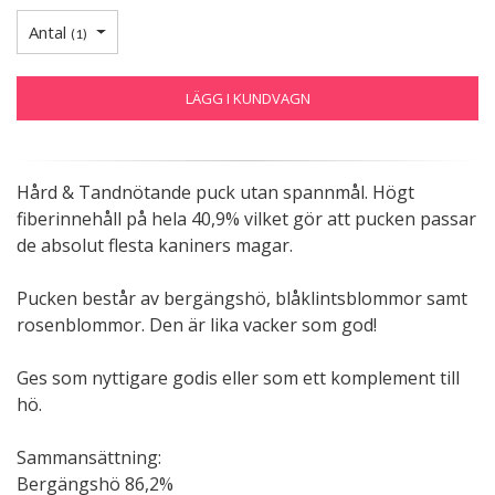
Antal
(
1
)
LÄGG I KUNDVAGN
Hård & Tandnötande puck utan spannmål. Högt
fiberinnehåll på hela 40,9% vilket gör att pucken passar
de absolut flesta kaniners magar.
Pucken består av bergängshö, blåklintsblommor samt
rosenblommor. Den är lika vacker som god!
Ges som nyttigare godis eller som ett komplement till
hö.
Sammansättning:
Bergängshö 86,2%