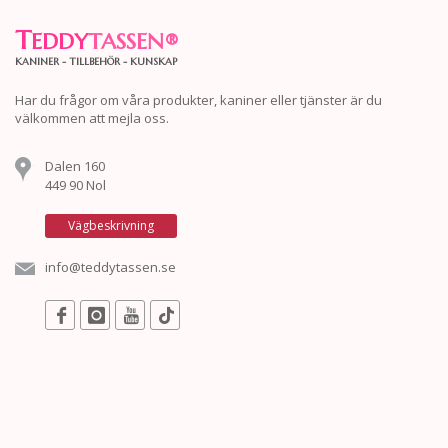
T
EDDY
TASSEN
®
KANINER - TILLBEHÖR - KUNSKAP
Har du frågor om våra produkter, kaniner eller tjänster är du
välkommen att mejla oss.
Dalen 160
449 90 Nol
Vägbeskrivning
info@teddytassen.se