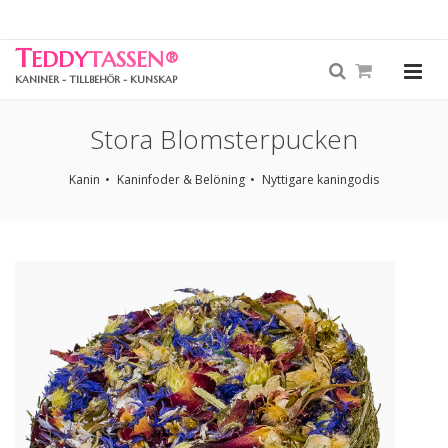
T
EDDY
TASSEN
®
KANINER - TILLBEHÖR - KUNSKAP
Stora Blomsterpucken
Kanin
Kaninfoder & Belöning
Nyttigare kaningodis