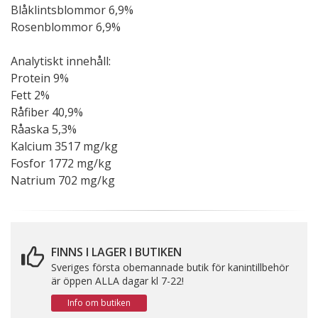
Blåklintsblommor 6,9%
Rosenblommor 6,9%
Analytiskt innehåll:
Protein 9%
Fett 2%
Råfiber 40,9%
Råaska 5,3%
Kalcium 3517 mg/kg
Fosfor 1772 mg/kg
Natrium 702 mg/kg
FINNS I LAGER I BUTIKEN
Sveriges första obemannade butik för kanintillbehör
är öppen ALLA dagar kl 7-22!
Info om butiken