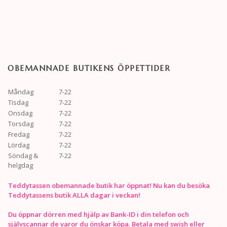
OBEMANNADE BUTIKENS ÖPPETTIDER
Måndag
7-22
Tisdag
7-22
Onsdag
7-22
Torsdag
7-22
Fredag
7-22
Lördag
7-22
Söndag &
7-22
helgdag
Teddytassen obemannade butik har öppnat! Nu kan du besöka
Teddytassens butik ALLA dagar i veckan!
Du öppnar dörren med hjälp av Bank-ID i din telefon och
självscannar de varor du önskar köpa. Betala med swish eller