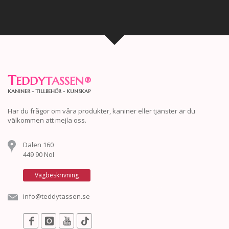
T
EDDY
TASSEN
®
KANINER - TILLBEHÖR - KUNSKAP
Har du frågor om våra produkter, kaniner eller tjänster är du
välkommen att mejla oss.
Dalen 160
449 90 Nol
Vägbeskrivning
info@teddytassen.se