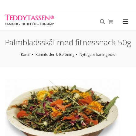
T
EDDY
TASSEN
®
KANINER - TILLBEHÖR - KUNSKAP
Palmbladsskål med fitnessnack 50g
Kanin
Kaninfoder & Belöning
Nyttigare kaningodis