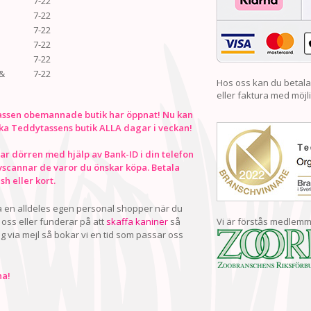
7-22
7-22
7-22
7-22
7-22
&
7-22
Hos oss kan du betala
eller faktura med möjli
ssen obemannade butik har öppnat! Nu kan
ka Teddytassens butik ALLA dagar i veckan!
r dörren med hjälp av Bank-ID i din telefon
vscannar de varor du önskar köpa. Betala
h eller kort.
ha en alldeles egen personal shopper när du
oss eller funderar på att
skaffa kaniner
så
Vi är förstås medlemm
ig via mejl så bokar vi en tid som passar oss
a!