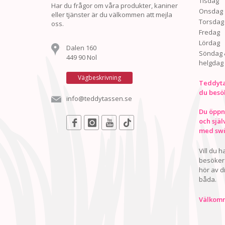
Tisdag
Har du frågor om våra produkter, kaniner
Onsdag
eller tjänster är du välkommen att mejla
Torsdag
oss.
Fredag
Lördag
Dalen 160
Söndag 
449 90 Nol
helgdag
Vägbeskrivning
Teddyta
du besö
info@teddytassen.se
Du öppna
och själ
med swis
Vill du 
besöker 
hör av d
båda.
Välkomn