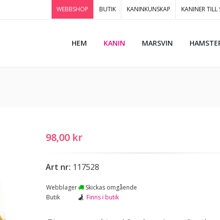
WEBBSHOP
BUTIK
KANINKUNSKAP
KANINER TILL
HEM
KANIN
MARSVIN
HAMSTE
98,00 kr
Art nr:
117528
Webblager
Skickas omgående
Butik
Finns i butik