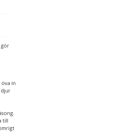
.
 gör
t öva in
 djur
äsong.
till
omrigt