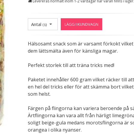
Levereras normalt inom 1-2 vardagar när varan finns i lager
Antal
LÄGG I KUNDVAGN
(
1
)
Hälsosamt snack som är varsamt förkokt vilket
dem lättsmälta även för känsliga magar.
Perfekt storlek till att träna tricks med!
Paketet innehåller 600 gram vilket räcker till at
en hel del tricks eller för att skämma bort vilket
som helst.
Färgen på flingorna kan variera beroende på s
Ärtflingorna kan vara allt från härligt limegröna 
soligt beige-gula medans morotsflingorna är s
orangea i olika nyanser.