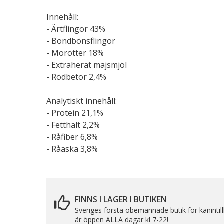
Innehåll:
- Ärtflingor 43%
- Bondbönsflingor
- Morötter 18%
- Extraherat majsmjöl
- Rödbetor 2,4%
Analytiskt innehåll:
- Protein 21,1%
- Fetthalt 2,2%
- Råfiber 6,8%
- Råaska 3,8%
FINNS I LAGER I BUTIKEN
Sveriges första obemannade butik för kanintil
är öppen ALLA dagar kl 7-22!