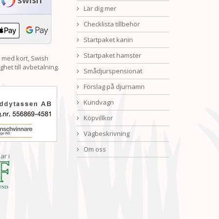
Lär dig mer
Checklista tillbehör
Startpaket kanin
Startpaket hamster
 med kort, Swish
ghet till avbetalning.
Smådjurspensionat
Förslag på djurnamn
Kundvagn
Köpvillkor
Vägbeskrivning
Om oss
ar i