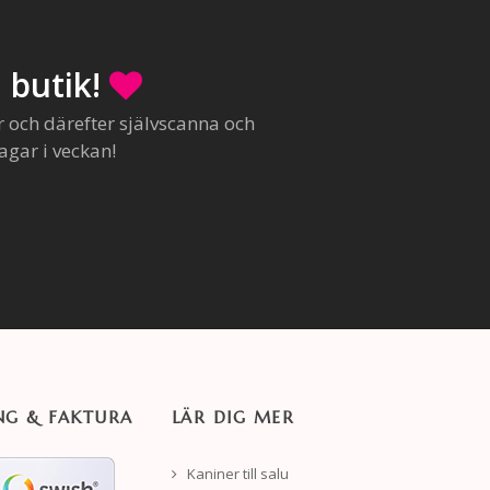
 butik!
r och därefter självscanna och
agar i veckan!
NG & FAKTURA
LÄR DIG MER
Kaniner till salu