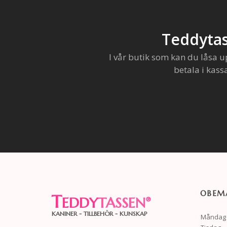
Teddytas
I vår butik som kan du låsa u
betala i kass
OBEMA
T
EDDY
TASSEN
®
KANINER - TILLBEHÖR - KUNSKAP
Måndag