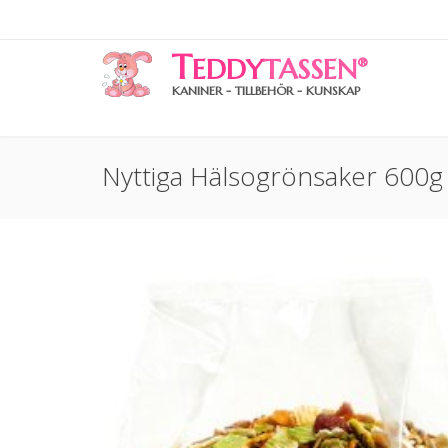
T
EDDY
TASSEN
®
KANINER - TILLBEHÖR - KUNSKAP
Nyttiga Hälsogrönsaker 600g