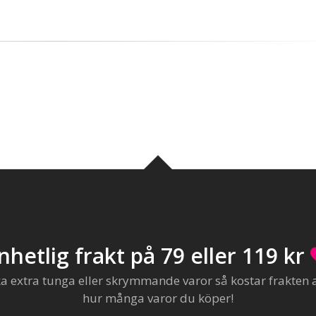
nhetlig frakt på 79 eller 119 kr
extra tunga eller skrymmande varor så kostar frakten al
hur många varor du köper!