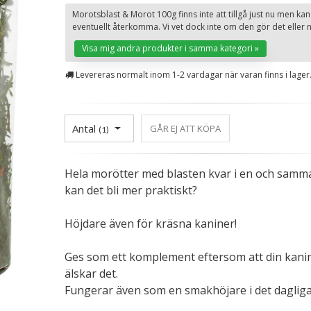
Morotsblast & Morot 100g finns inte att tillgå just nu men kan
eventuellt återkomma. Vi vet dock inte om den gör det eller n
Visa mig andra produkter i samma kategori »
Levereras normalt inom 1-2 vardagar när varan finns i lager
Antal
GÅR EJ ATT KÖPA
(
1
)
Hela morötter med blasten kvar i en och samm
kan det bli mer praktiskt?
Höjdare även för kräsna kaniner!
Ges som ett komplement eftersom att din kani
älskar det.
Fungerar även som en smakhöjare i det dagliga