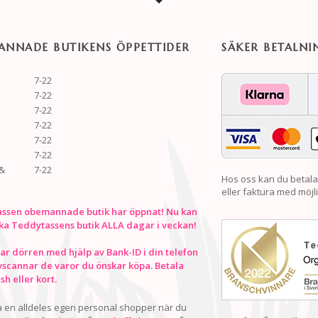
NNADE BUTIKENS ÖPPETTIDER
SÄKER BETALNI
7-22
7-22
7-22
7-22
7-22
7-22
&
7-22
Hos oss kan du betala
eller faktura med möjli
ssen obemannade butik har öppnat! Nu kan
ka Teddytassens butik ALLA dagar i veckan!
r dörren med hjälp av Bank-ID i din telefon
vscannar de varor du önskar köpa. Betala
h eller kort.
ha en alldeles egen personal shopper när du