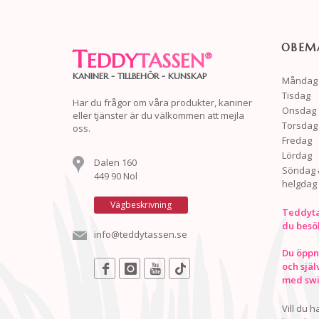
OBEMA
T
EDDY
TASSEN
®
KANINER - TILLBEHÖR - KUNSKAP
Måndag
Tisdag
Har du frågor om våra produkter, kaniner
Onsdag
eller tjänster är du välkommen att mejla
Torsdag
oss.
Fredag
Lördag
Dalen 160
Söndag 
449 90 Nol
helgdag
Vägbeskrivning
Teddyta
du besö
info@teddytassen.se
Du öppna
och själ
med swis
Vill du 