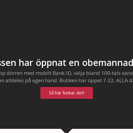
sen har öppnat en obemannad
pp dörren med mobilt Bank-ID, välja bland 100-tals varo
an alldeles på egen hand. Butiken har öppet 7-22, ALLA d
Så här funkar det!