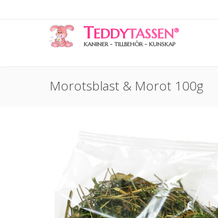
T
EDDY
TASSEN
®
KANINER - TILLBEHÖR - KUNSKAP
Morotsblast & Morot 100g