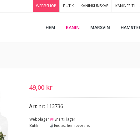
WEBBSHOP
BUTIK
KANINKUNSKAP
KANINER TILL
HEM
KANIN
MARSVIN
HAMSTE
49,00 kr
Art nr:
113736
Webblager
Snart i lager
Butik
Endast hemleverans