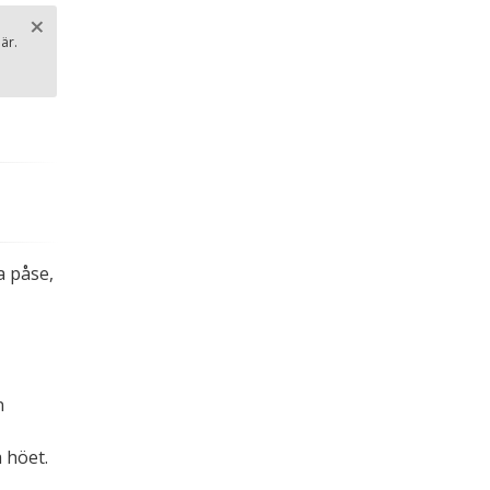
×
är.
Stäng
.
a påse,
n
 höet.